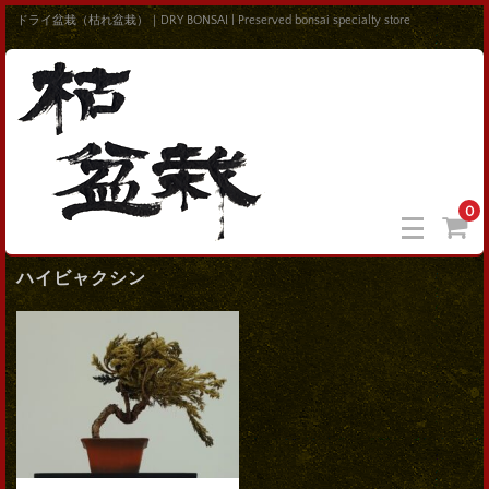
ドライ盆栽（枯れ盆栽）｜DRY BONSAI | Preserved bonsai specialty store
0
ハイビャクシン