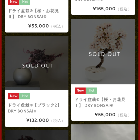
New
Hot
¥165,000
（税込）
ドライ盆栽®【桜・お花見
Ⅱ】 DRY BONSAI®
¥55,000
（税込）
SOLD OUT
SOLD OUT
New
Hot
New
Hot
ドライ盆栽®【桜・お花見
ドライ盆栽®【ブラック2】
Ⅰ】 DRY BONSAI®
DRY BONSAI®
¥55,000
（税込）
¥132,000
（税込）