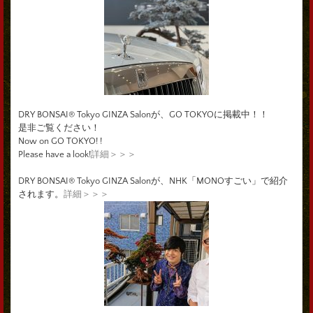
DRY BONSAI® Tokyo GINZA Salonが、GO TOKYOに掲載中！！
是非ご覧ください！
Now on GO TOKYO! !
Please have a look!
詳細＞＞＞
DRY BONSAI® Tokyo GINZA Salonが、NHK「MONOすごい」で紹介
されます。
詳細＞＞＞