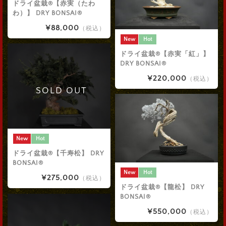
ドライ盆栽®【赤実（たわ
わ）】 DRY BONSAI®
¥88,000
（税込）
New
Hot
ドライ盆栽®【赤実「紅」】
DRY BONSAI®
¥220,000
（税込）
SOLD OUT
New
Hot
ドライ盆栽®【千寿松】 DRY
BONSAI®
New
Hot
¥275,000
（税込）
ドライ盆栽®【龍松】 DRY
BONSAI®
¥550,000
（税込）