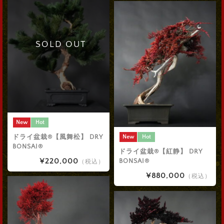
SOLD OUT
New
Hot
ドライ盆栽®【風舞松】 DRY
New
Hot
BONSAI®
ドライ盆栽®【紅静】 DRY
¥220,000
BONSAI®
（税込）
¥880,000
（税込）