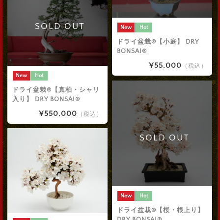
SOLD OUT
New
Hot
ドライ盆栽®【小庭】 DRY
BONSAI®
¥55,000
（税込）
New
Hot
ドライ盆栽®【真柏・シャリ
入り】 DRY BONSAI®
¥550,000
（税込）
SOLD OUT
New
Hot
ドライ盆栽®【桜・根上り】
DRY BONSAI®