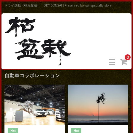
ドライ盆栽（枯れ盆栽）｜DRY BONSAI | Preserved bonsai specialty store
0
自動車コラボレーション
Hot
Hot