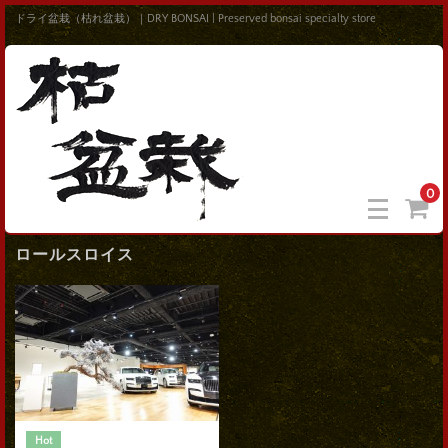
ドライ盆栽（枯れ盆栽）｜DRY BONSAI | Preserved bonsai specialty store
0
ロールスロイス
Hot