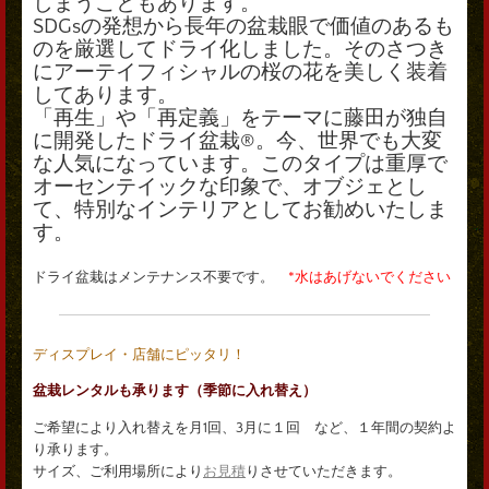
しまうこともあります。
SDGsの発想から長年の盆栽眼で価値のあるも
のを厳選してドライ化しました。そのさつき
にアーテイフィシャルの桜の花を美しく装着
してあります。
「再生」や「再定義」をテーマに藤田が独自
に開発したドライ盆栽®︎。今、世界でも大変
な人気になっています。このタイプは重厚で
オーセンテイックな印象で、オブジェとし
て、特別なインテリアとしてお勧めいたしま
す。
ドライ盆栽はメンテナンス不要です。
*水はあげないでください
ディスプレイ・店舗にピッタリ！
盆栽レンタルも承ります（季節に入れ替え）
ご希望により入れ替えを月1回、3月に１回 など、１年間の契約よ
り承ります。
サイズ、ご利用場所により
お見積
りさせていただきます。