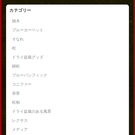
カテゴリー
雑木
ブルーカーペット
そなれ
松
ドライ盆栽グッズ
錦松
ブルーパシフィック
コニファー
赤実
松柏
ドライ盆栽のある風景
レクサス
メディア