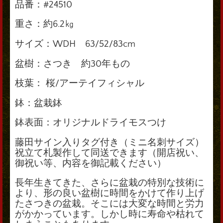
品番：#24510
重さ：約6.2㎏
サイズ：WDH 63/52/83cm
盆樹：さつき 約30年もの
枝葉： 桜/アーテイフィシャル
鉢：盆栽鉢
鉢表面：オリジナルドライモスつけ
藤田サイン入りタグ付き（ミニ名刺サイズ）
祝立て札製作して同送できます（開店祝い、
御祝い等、内容を御記載ください）
長年生きてきた、さらに盆栽の特別な技術に
より、形の良い盆樹に時間をかけて作り上げ
たさつきの盆栽。そこには大変な時間と労力
がかかっています。しかし時に寿命や枯れて