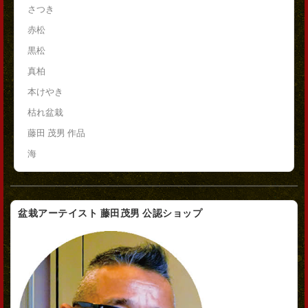
さつき
赤松
黒松
真柏
本けやき
枯れ盆栽
藤田 茂男 作品
海
盆栽アーテイスト 藤田茂男 公認ショップ