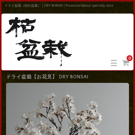
ドライ盆栽（枯れ盆栽）｜DRY BONSAI | Preserved bonsai specialty store
0
ドライ盆栽【お花見】 DRY BONSAI