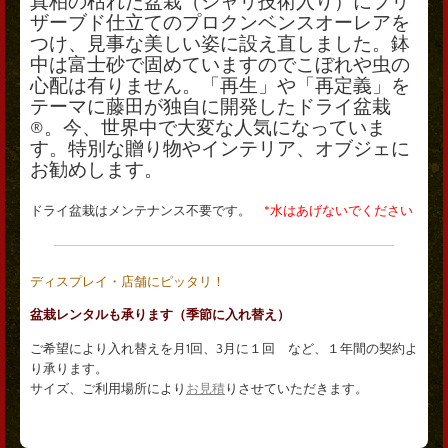
真柏の枯れた盆栽（シャリ技術入り）にプリ
ザーブド仕立てのプロクンベンスオーレアを
つけ、見事な美しい姿に設え直しました。鉢
中は富士砂で固めていますのでこぼれや虫の
心配は有りません。「再生」や「再定義」を
テーマに藤田が独自に開発したドライ盆栽
®。今、世界中で大変な人気になっていま
す。特別な贈り物やインテリア、オブジェに
お勧めします。
ドライ盆栽はメンテナンス不要です。
*水はあげないでください
ディスプレイ・店舗にピッタリ！
盆栽レンタルも承ります（季節に入れ替え）
ご希望により入れ替えを月1回、3月に１回 など、１年間の契約よ
り承ります。
サイズ、ご利用場所により
お見積
りさせていただきます。