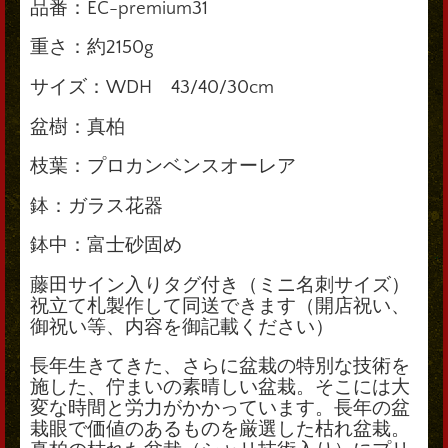
品番：EC-premium31
重さ：約2150g
サイズ：WDH 43/40/30cm
盆樹：真柏
枝葉：プロカ
ンベンスオーレア
鉢：ガラス花器
鉢中：富士砂固め
藤田サイン入りタグ付き（ミニ名刺サイズ）
祝立て札製作して同送できます（開店祝い、
御祝い等、内容を御記載ください）
長年生きてきた、さらに盆栽の特別な技術を
施した、佇まいの素晴しい盆栽。そこには大
変な時間と労力がかかっています。長年の盆
栽眼で価値のあるものを厳選した枯れ盆栽。