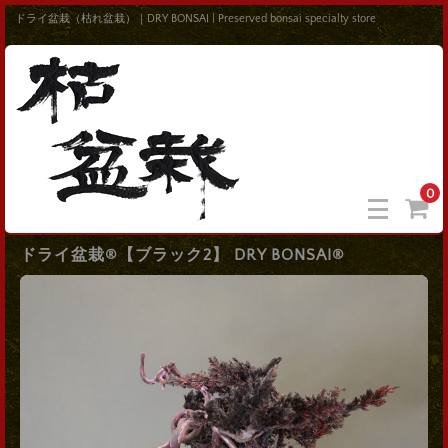
ドライ盆栽（枯れ盆栽）｜DRY BONSAI | Preserved bonsai specialty store
0
ドライ盆栽®【ブラック2】 DRY BONSAI®