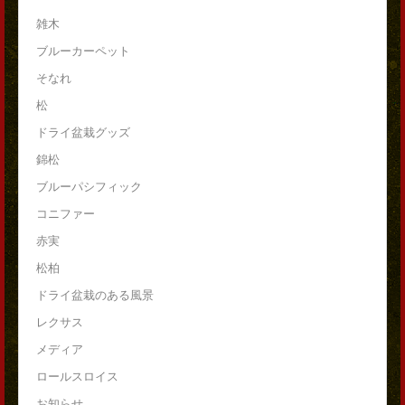
雑木
ブルーカーペット
そなれ
松
ドライ盆栽グッズ
錦松
ブルーパシフィック
コニファー
赤実
松柏
ドライ盆栽のある風景
レクサス
メディア
ロールスロイス
お知らせ