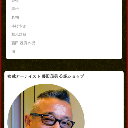
赤松
黒松
真柏
本けやき
枯れ盆栽
藤田 茂男 作品
海
盆栽アーテイスト 藤田茂男 公認ショップ