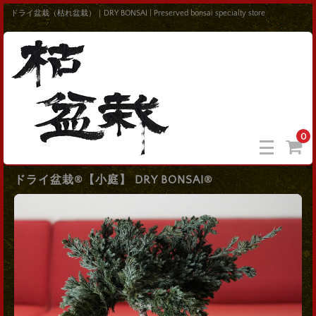
ドライ盆栽（枯れ盆栽）｜DRY BONSAI | Preserved bonsai specialty store
0
ドライ盆栽®【小庭】 DRY BONSAI®