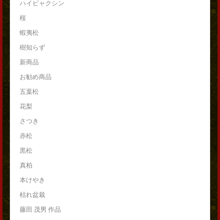
ハイビャクシン
桜
蝦夷松
樹知らず
新商品
お勧め商品
五葉松
花梨
さつき
赤松
黒松
真柏
本けやき
枯れ盆栽
藤田 茂男 作品