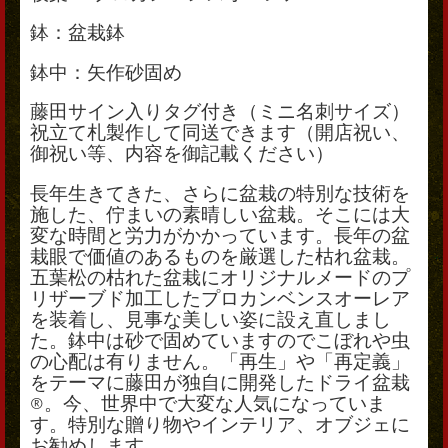
鉢：盆栽鉢
鉢中：矢作砂固め
藤田サイン入りタグ付き（ミニ名刺サイズ）
祝立て札製作して同送できます（開店祝い、
御祝い等、内容を御記載ください）
長年生きてきた、さらに盆栽の特別な技術を
施した、佇まいの素晴しい盆栽。そこには大
変な時間と労力がかかっています。長年の盆
栽眼で価値のあるものを厳選した枯れ盆栽。
五葉松の枯れた盆栽にオリジナルメードのプ
リザーブド加工したプロカンベンスオーレア
を装着し、見事な美しい姿に設え直しまし
た。鉢中は砂で固めていますのでこぼれや虫
の心配は有りません。「再生」や「再定義」
をテーマに藤田が独自に開発したドライ盆栽
®。今、世界中で大変な人気になっていま
す。特別な贈り物やインテリア、オブジェに
お勧めします。