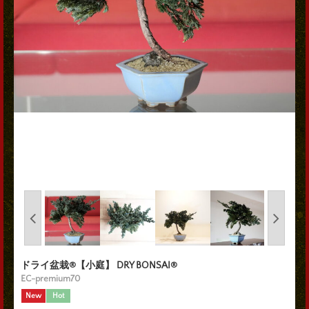
ドライ盆栽®【小庭】 DRY BONSAI®
EC-premium70
New
Hot