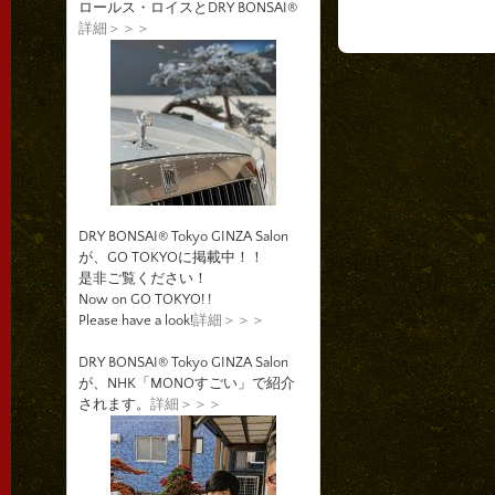
ロールス・ロイスとDRY BONSAI®
詳細＞＞＞
DRY BONSAI® Tokyo GINZA Salon
が、GO TOKYOに掲載中！！
是非ご覧ください！
Now on GO TOKYO! !
Please have a look!
詳細＞＞＞
DRY BONSAI® Tokyo GINZA Salon
が、NHK「MONOすごい」で紹介
されます。
詳細＞＞＞