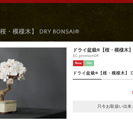
・模様木】 DRY BONSAI®
ドライ盆栽®【桜・模様木】 DR
EC-premium04
New
Hot
ドライ盆栽®【桜・模様木】 DRY
只今お取扱い出来