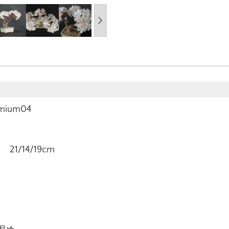
ium04
1/14/19cm