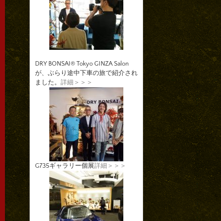
DRY BONSAI® Tokyo GINZA Salon
が、ぶらり途中下車の旅で紹介され
ました。
詳細＞＞＞
G735ギャラリー個展
詳細＞＞＞