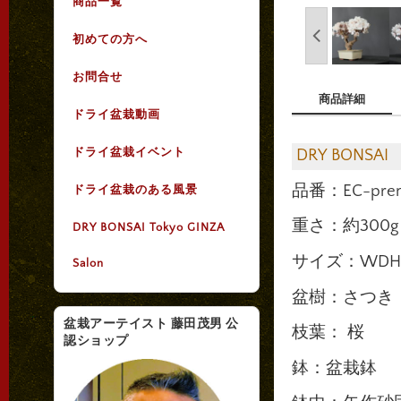
商品一覧
初めての方へ
お問合せ
商品詳細
ドライ盆栽動画
ドライ盆栽イベント
DRY BONSAI
品番：EC-prem
ドライ盆栽のある風景
重さ：約300g
DRY BONSAI Tokyo GINZA
サイズ：WDH 2
Salon
盆樹：さつき
盆栽アーテイスト 藤田茂男 公
枝葉： 桜
認ショップ
鉢：盆栽鉢