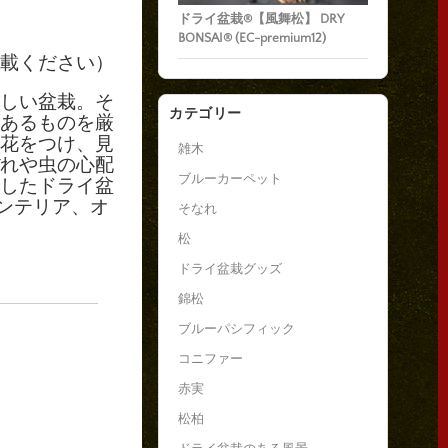
ドライ盆栽®【風舞松】 DRY
BONSAI® (EC-premium12)
載ください）
しい盆栽。そ
カテゴリー
あるものを厳
花をつけ、見
雑木
れや虫の心配
ブルーカーペット
したドライ盆
ンテリア、オ
そなれ
松
ドライ盆栽グッズ
錦松
ブルーパシフィック
コニファー
赤実
松柏