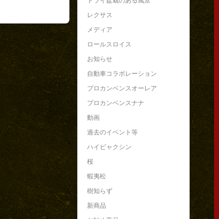
ドライ盆栽のある風景
レクサス
メディア
ロールスロイス
お知らせ
自動車コラボレーション
プロカンベンスオーレア
プロカンベンスナナ
動画
過去のイベント等
ハイビャクシン
桜
蝦夷松
樹知らず
新商品