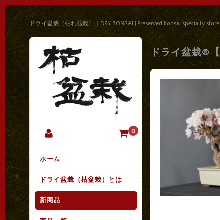
ドライ盆栽（枯れ盆栽）｜DRY BONSAI | Preserved bonsai specialty store
ドライ盆栽®【桜
0
ホーム
ドライ盆栽（枯盆栽）とは
新商品