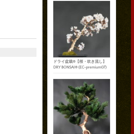
ドライ盆栽®【桜・吹き流し】
DRY BONSAI® (EC-premium07)