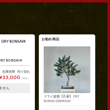
お勧め商品
Y BONSAI®
 BONSAI®
在庫状態 : 売り切れ
¥33,000
（税込）
ません
ドライ盆栽【孔雀】 DRY
BONSAI (DBF#004)