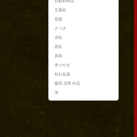
お勧め商品
五葉松
花梨
さつき
赤松
黒松
真柏
本けやき
枯れ盆栽
藤田 茂男 作品
海