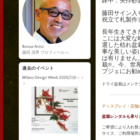
鉢中：矢作砂
藤田サイン入
祝立て札製作
長年生きてき
こには大変な
選した枯れ盆
Bonsai Artist
事な美しい姿
藤田 茂男 プロフィール >>
は有りません
栽®。今、世
過去のイベント
ブジェにお勧
Milano Design Week 2025
詳細＞＞
＞
ドライ盆栽はメン
ディスプレイ・店舗
盆栽レンタルも承り
ご希望により入れ替
サイズ、ご利用場所