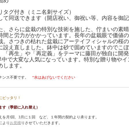
固め
りタグ付き（ミニ名刺サイズ）
して同送できます（開店祝い、御祝い等、内容を御記
た、さらに盆栽の特別な技術を施した、佇まいの素晴
時間と労力がかかっています。長年の盆栽眼で価値の
栽。さつきの枯れた盆栽にアーテイフィシャルの桜の
に設え直しました。鉢中は砂で固めていますのでこぼ
。「再生」や「再定義」をテーマに藤田が独自に開発
界中で大変な人気になっています。特別な贈り物やイ
めします。
テナンス不要です。
*水はあげないでください
にピッタリ！
ます（季節に入れ替え）
えを月1回、3月に１回 など、１年間の契約より承ります。
により
お見積
りさせていただきます。