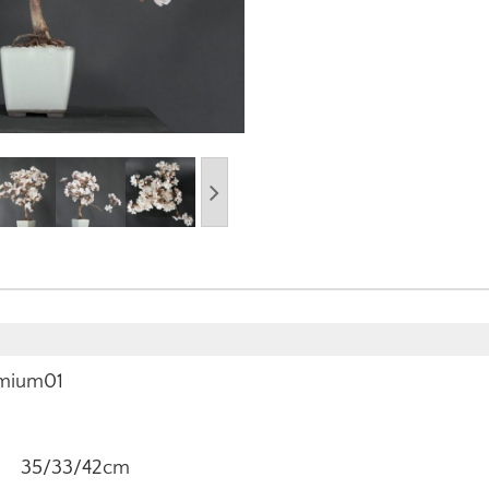
ium01
5/33/42cm