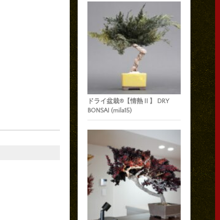
ドライ盆栽®【情熱Ⅱ】 DRY
BONSAI (mila15)