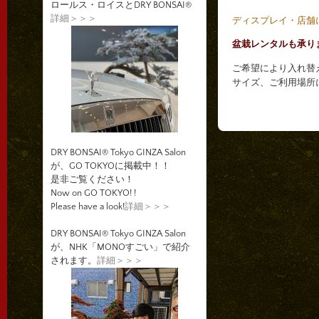
ロールス・ロイスとDRY BONSAI®
詳細＞＞＞
ディスプレイ・店舗
盆栽レンタルも承り
ご希望により入れ替
サイズ、ご利用場所
DRY BONSAI® Tokyo GINZA Salon
が、GO TOKYOに掲載中！！
是非ご覧ください！
Now on GO TOKYO! !
Please have a look!
詳細＞＞＞
DRY BONSAI® Tokyo GINZA Salon
が、NHK「MONOすごい」で紹介
されます。
詳細＞＞＞