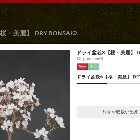
・美麗】 DRY BONSAI®
ドライ盆栽®【桜・美麗】 DRY
EC-premium01
New
Hot
ドライ盆栽®【桜・美麗】 DRY 
只今お取扱い出来