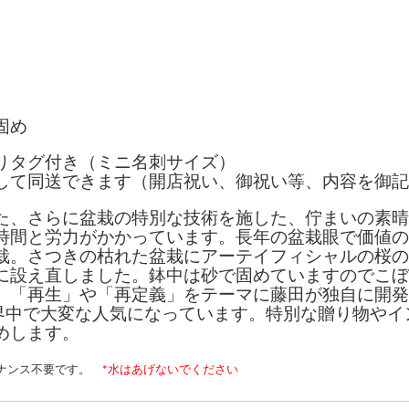
固め
りタグ付き（ミニ名刺サイズ）
して同送できます（開店祝い、御祝い等、内容を御記
た、さらに盆栽の特別な技術を施した、佇まいの素晴
時間と労力がかかっています。長年の盆栽眼で価値の
栽。さつきの枯れた盆栽にアーテイフィシャルの桜の
に設え直しました。鉢中は砂で固めていますのでこぼ
。「再生」や「再定義」をテーマに藤田が独自に開発
界中で大変な人気になっています。特別な贈り物やイ
めします。
テナンス不要です。
*水はあげないでください