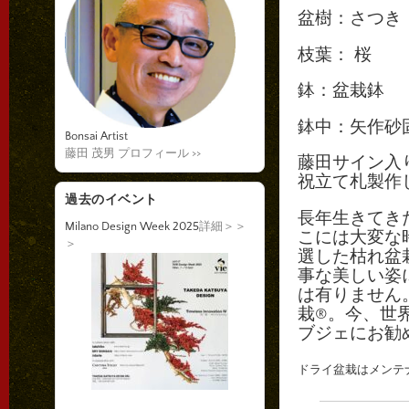
盆樹：さつき
枝葉： 桜
鉢：盆栽鉢
鉢中：矢作砂
Bonsai Artist
藤田 茂男 プロフィール >>
藤田サイン入
祝立て札製作
過去のイベント
長年生きてき
Milano Design Week 2025
詳細＞＞
こには大変な
＞
選した枯れ盆
事な美しい姿
は有りません
栽®。今、世
ブジェにお勧
ドライ盆栽はメン