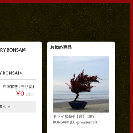
お勧め商品
 BONSAI®
BONSAI®
在庫状態 : 売り切れ
¥0
（税込）
ません
ドライ盆栽®【茜】 DRY
BONSAI® (EC-premium91)