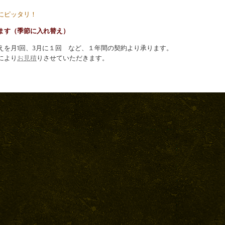
にピッタリ！
ます（季節に入れ替え）
えを月1回、3月に１回 など、１年間の契約より承ります。
により
お見積
りさせていただきます。