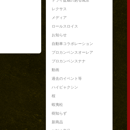
ドライ盆栽のある風景
レクサス
メディア
ロールスロイス
お知らせ
自動車コラボレーション
プロカンベンスオーレア
プロカンベンスナナ
動画
過去のイベント等
ハイビャクシン
桜
蝦夷松
樹知らず
新商品