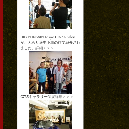
DRY BONSAI® Tokyo GINZA Salon
が、ぶらり途中下車の旅で紹介され
ました。
詳細＞＞＞
G735ギャラリー個展
詳細＞＞＞