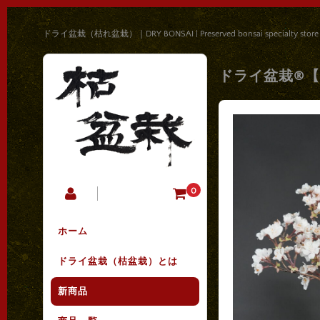
ドライ盆栽（枯れ盆栽）｜DRY BONSAI | Preserved bonsai specialty store
ドライ盆栽®【桜
0
ホーム
ドライ盆栽（枯盆栽）とは
新商品