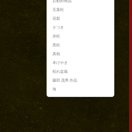
お勧め商品
五葉松
花梨
さつき
赤松
黒松
真柏
本けやき
枯れ盆栽
藤田 茂男 作品
海