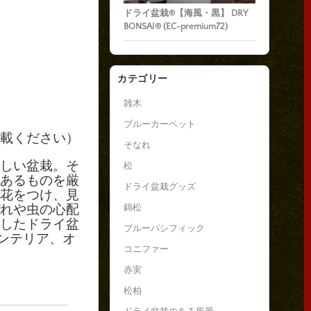
ドライ盆栽®【海風・黒】 DRY
BONSAI® (EC-premium72)
カテゴリー
雑木
ブルーカーペット
載ください）
そなれ
しい盆栽。そ
松
あるものを厳
ドライ盆栽グッズ
花をつけ、見
れや虫の心配
錦松
したドライ盆
ブルーパシフィック
ンテリア、オ
コニファー
赤実
松柏