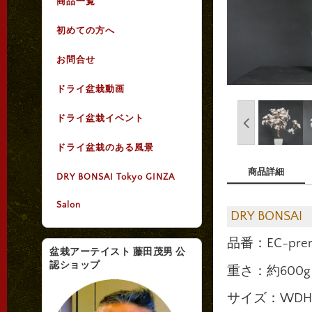
商品一覧
初めての方へ
お問合せ
ドライ盆栽動画
ドライ盆栽イベント
ドライ盆栽のある風景
商品詳細
DRY BONSAI Tokyo GINZA
Salon
DRY BONSAI
品番：EC-prem
盆栽アーテイスト 藤田茂男 公
認ショップ
重さ：約600g
サイズ：WDH 3