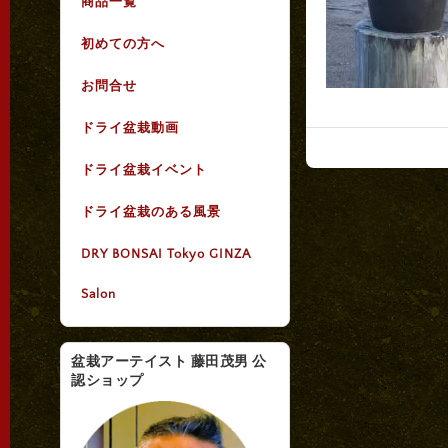
商品一覧
初めての方へ
お問合せ
ドライ盆栽動画
ドライ盆栽イベント
ドライ盆栽のある風景
DRY BONSAI Tokyo GINZA
Salon
盆栽アーテイスト 藤田茂男 公
認ショップ