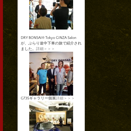
DRY BONSAI® Tokyo GINZA Salon
が、ぶらり途中下車の旅で紹介され
ました。
詳細＞＞＞
G735ギャラリー個展
詳細＞＞＞