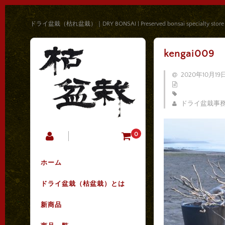
ドライ盆栽（枯れ盆栽）｜DRY BONSAI | Preserved bonsai specialty store
kengai009
2020年10月19
ドライ盆栽事
0
ホーム
ドライ盆栽（枯盆栽）とは
新商品