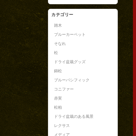
カテゴリー
雑木
ブルーカーペット
そなれ
松
ドライ盆栽グッズ
錦松
ブルーパシフィック
コニファー
赤実
松柏
ドライ盆栽のある風景
レクサス
メディア