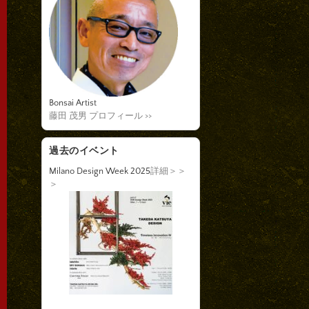
Bonsai Artist
藤田 茂男 プロフィール >>
過去のイベント
Milano Design Week 2025
詳細＞＞
＞