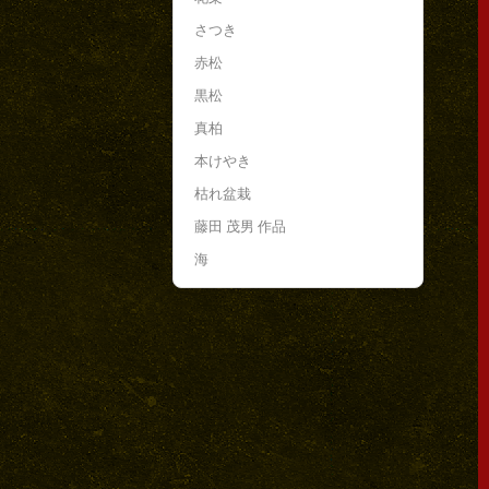
さつき
赤松
黒松
真柏
本けやき
枯れ盆栽
藤田 茂男 作品
海