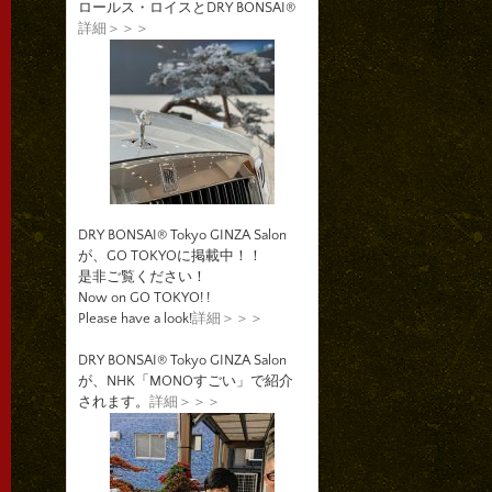
ロールス・ロイスとDRY BONSAI®
詳細＞＞＞
DRY BONSAI® Tokyo GINZA Salon
が、GO TOKYOに掲載中！！
是非ご覧ください！
Now on GO TOKYO! !
Please have a look!
詳細＞＞＞
DRY BONSAI® Tokyo GINZA Salon
が、NHK「MONOすごい」で紹介
されます。
詳細＞＞＞