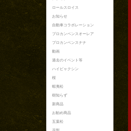
ロールスロイス
お知らせ
自動車コラボレーション
プロカンベンスオーレア
プロカンベンスナナ
動画
過去のイベント等
ハイビャクシン
桜
蝦夷松
樹知らず
新商品
お勧め商品
五葉松
花梨