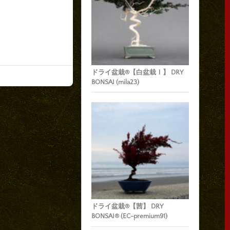
ドライ盆栽®【白盆栽Ⅰ】 DRY
BONSAI (mila23)
ドライ盆栽®【茜】 DRY
BONSAI® (EC-premium91)