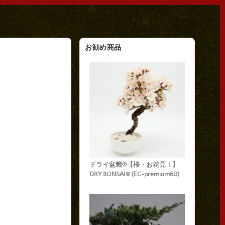
お勧め商品
ドライ盆栽®【桜・お花見Ⅰ】
DRY BONSAI® (EC-premium60)