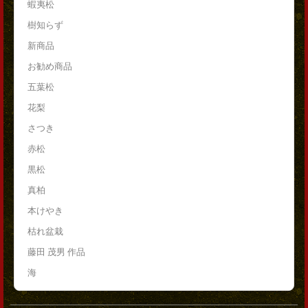
蝦夷松
樹知らず
新商品
お勧め商品
五葉松
花梨
さつき
赤松
黒松
真柏
本けやき
枯れ盆栽
藤田 茂男 作品
海