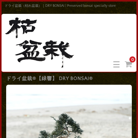
ドライ盆栽（枯れ盆栽）｜DRY BONSAI | Preserved bonsai specialty store
0
ドライ盆栽®【緑響】 DRY BONSAI®