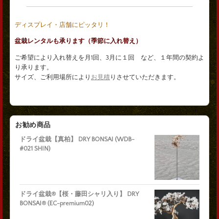
ディスプレイ・店舗にピッタリ！
盆栽レンタルも承ります（季節に入れ替え）
ご希望により入れ替えを月1回、3月に１回 など、１年間の契約よ
り承ります。
サイズ、ご利用場所により
お見積
りさせていただきます。
お勧め商品
ドライ盆栽【真柏】 DRY BONSAI (WDB-
#021 SHIN)
ドライ盆栽®【桜・藤田シャリ入り】 DRY
BONSAI® (EC-premium02)