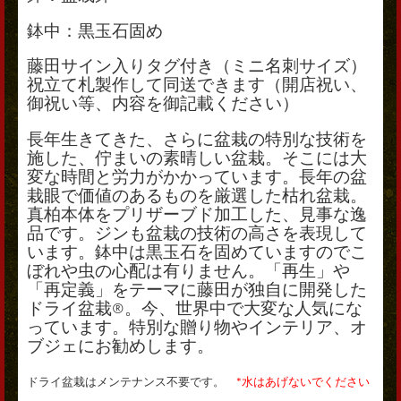
鉢中：黒玉石固め
藤田サイン入りタグ付き（ミニ名刺サイズ）
祝立て札製作して同送できます（開店祝い、
御祝い等、内容を御記載ください）
長年生きてきた、さらに盆栽の特別な技術を
施した、佇まいの素晴しい盆栽。そこには大
変な時間と労力がかかっています。長年の盆
栽眼で価値のあるものを厳選した枯れ盆栽。
真柏本体をプリザーブド加工した、見事な逸
品です。ジンも盆栽の技術の高さを表現して
います。鉢中は黒玉石を固めていますのでこ
ぼれや虫の心配は有りません。「再生」や
「再定義」をテーマに藤田が独自に開発した
ドライ盆栽®。今、世界中で大変な人気にな
っています。特別な贈り物やインテリア、オ
ブジェにお勧めします。
ドライ盆栽はメンテナンス不要です。
*水はあげないでください