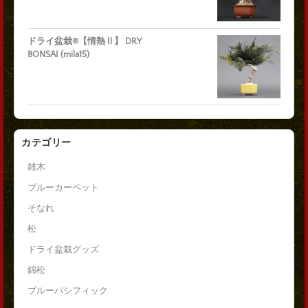
ドライ盆栽®【情熱Ⅱ】 DRY
BONSAI (mila15)
カテゴリー
雑木
ブルーカーペット
そなれ
松
ドライ盆栽グッズ
錦松
ブルーパシフィック