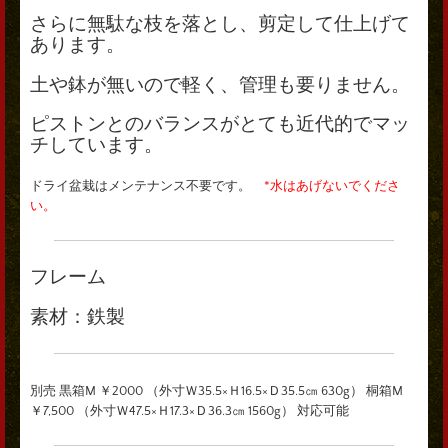
さらに無駄な枝を落とし、剪定して仕上げて
あります。
土や鉢が無いので軽く、管理も要りません。
ピストンとのバランスがとても近代的でマッ
チしています。
ドライ盆栽はメンテナンス不要です。
*水はあげないでくださ
い。
フレーム
素材：鉄製
別売 黒箱M ￥2000 （外寸Ｗ35.5×Ｈ16.5×Ｄ35.5㎝ 630g） 桐箱M
￥7,500 （外寸Ｗ47.5×Ｈ17.3×Ｄ36.3㎝ 1560g） 対応可能