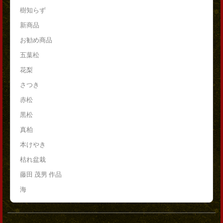
樹知らず
新商品
お勧め商品
五葉松
花梨
さつき
赤松
黒松
真柏
本けやき
枯れ盆栽
藤田 茂男 作品
海