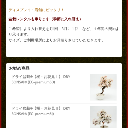
ディスプレイ・店舗にピッタリ！
盆栽レンタルも承ります（季節に入れ替え）
ご希望により入れ替えを月1回、3月に１回 など、１年間の契約よ
り承ります。
サイズ、ご利用場所により
お見積
りさせていただきます。
お勧め商品
ドライ盆栽®【桜・お花見Ⅰ】 DRY
BONSAI® (EC-premium60)
ドライ盆栽®【桜・お花見Ⅱ】 DRY
BONSAI® (EC-premium61)