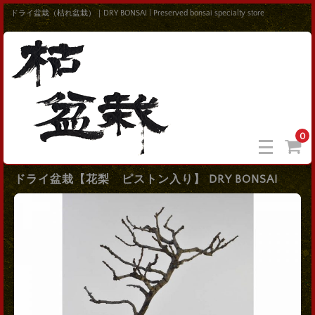
ドライ盆栽（枯れ盆栽）｜DRY BONSAI | Preserved bonsai specialty store
0
ドライ盆栽【花梨 ピストン入り】 DRY BONSAI