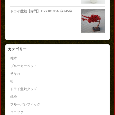
ドライ盆栽【赤門】 DRY BONSAI (#2456)
カテゴリー
雑木
ブルーカーペット
そなれ
松
ドライ盆栽グッズ
錦松
ブルーパシフィック
コニファー