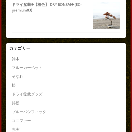
ドライ盆栽®【橙色】 DRY BONSAI® (EC-
premium83)
カテゴリー
雑木
ブルーカーペット
そなれ
松
ドライ盆栽グッズ
錦松
ブルーパシフィック
コニファー
赤実