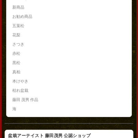
新商品
お勧め商品
五葉松
花梨
さつき
赤松
黒松
真柏
本けやき
枯れ盆栽
藤田 茂男 作品
海
盆栽アーテイスト 藤田茂男 公認ショップ