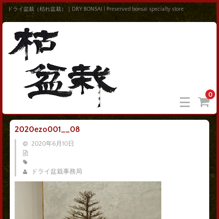
ドライ盆栽（枯れ盆栽）｜DRY BONSAI | Preserved bonsai specialty store
0
2020ezo001__08
2020年6月10日
ドライ盆栽事務局