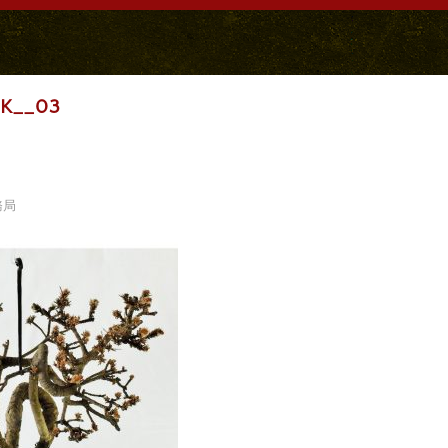
K__03
務局