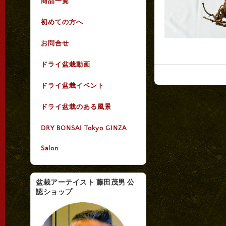
商品一覧
初めての方へ
お問合せ
ドライ盆栽動画
ドライ盆栽イベント
ドライ盆栽のある風景
DRY BONSAI Tokyo GINZA
Salon
盆栽アーテイスト 藤田茂男 公
認ショップ