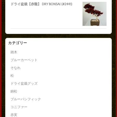
ドライ盆栽【赤龍】 DRY BONSAI (#2441)
カテゴリー
雑木
ブルーカーペット
そなれ
松
ドライ盆栽グッズ
錦松
ブルーパシフィック
コニファー
赤実