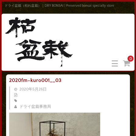
ドライ盆栽（枯れ盆栽）｜DRY BONSAI | Preserved bonsai specialty store
0
2020fm-kuro001__03
2020年5月26日
ドライ盆栽事務局