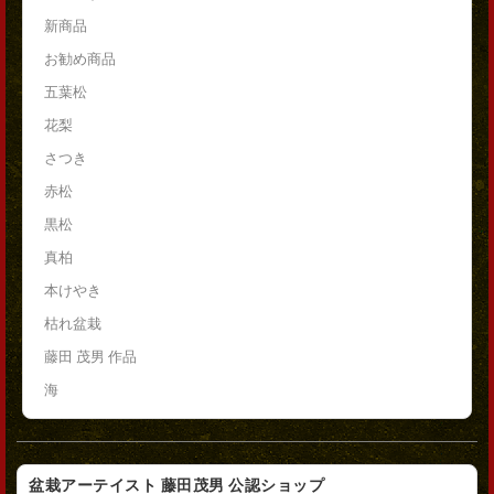
新商品
お勧め商品
五葉松
花梨
さつき
赤松
黒松
真柏
本けやき
枯れ盆栽
藤田 茂男 作品
海
盆栽アーテイスト 藤田茂男 公認ショップ