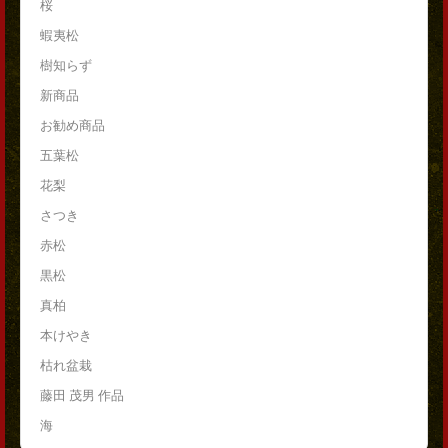
桜
蝦夷松
樹知らず
新商品
お勧め商品
五葉松
花梨
さつき
赤松
黒松
真柏
本けやき
枯れ盆栽
藤田 茂男 作品
海