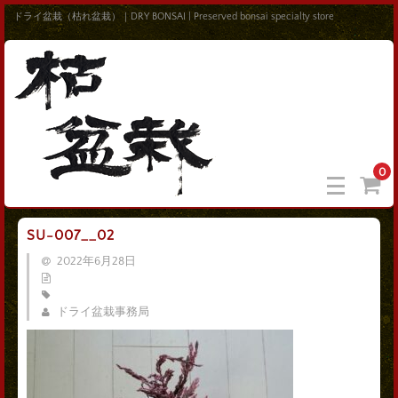
ドライ盆栽（枯れ盆栽）｜DRY BONSAI | Preserved bonsai specialty store
0
SU-007__02
2022年6月28日
ドライ盆栽事務局