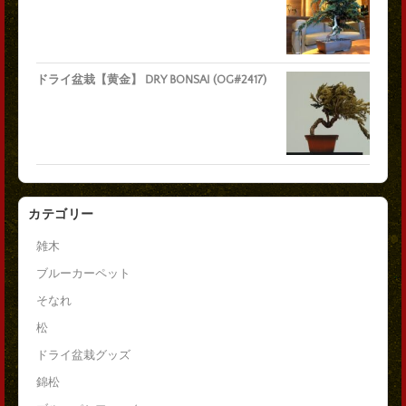
ドライ盆栽【黄金】 DRY BONSAI (OG#2417)
カテゴリー
雑木
ブルーカーペット
そなれ
松
ドライ盆栽グッズ
錦松