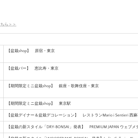
こちら＞＞
【盆栽shop】 原宿・東京
【盆栽バー】 恵比寿・東京
【期間限定ミニ盆栽shop】 銀座・歌舞伎座・東京
【期間限定ミニ盆栽shop】 東京駅
【盆栽デイナー＆盆栽デコレーション】 レストランMario i Sentieri 西
【盆栽の新スタイル「DRY-BONSAI」発表】 PREMIUM JAPAN ウェブ