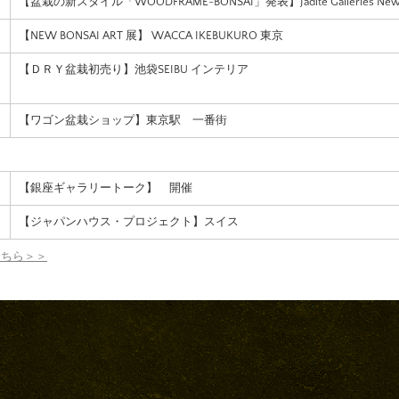
【盆栽の新スタイル「WOODFRAME-BONSAI」発表】Jadite Galleries New 
【NEW BONSAI ART 展】 WACCA IKEBUKURO 東京
【ＤＲＹ盆栽初売り】池袋SEIBU インテリア
【ワゴン盆栽ショップ】東京駅 一番街
【銀座ギャラリートーク】 開催
【ジャパンハウス・プロジェクト】スイス
こちら＞＞