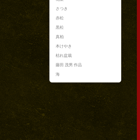
さつき
赤松
黒松
真柏
本けやき
枯れ盆栽
藤田 茂男 作品
海