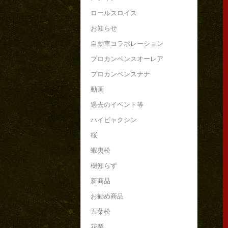
ロールスロイス
お知らせ
自動車コラボレーション
プロカンベンスオーレア
プロカンベンスナナ
動画
過去のイベント等
ハイビャクシン
桜
蝦夷松
樹知らず
新商品
お勧め商品
五葉松
花梨