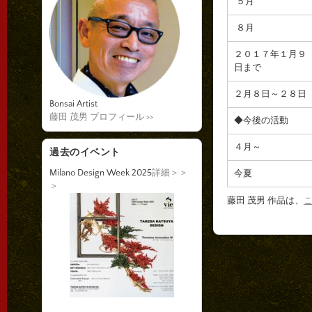
５月
８月
２０１７年１月９
日まで
２月８日～２８日
Bonsai Artist
藤田 茂男 プロフィール >>
◆今後の活動
４月～
過去のイベント
Milano Design Week 2025
詳細＞＞
今夏
＞
藤田 茂男 作品は、