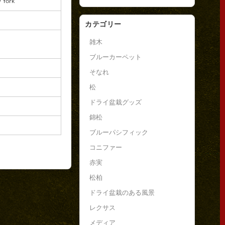
York
カテゴリー
雑木
ブルーカーペット
そなれ
松
ドライ盆栽グッズ
錦松
ブルーパシフィック
コニファー
赤実
松柏
ドライ盆栽のある風景
レクサス
メディア