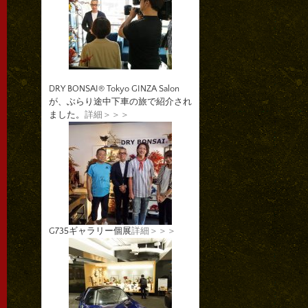
DRY BONSAI® Tokyo GINZA Salon
が、ぶらり途中下車の旅で紹介され
ました。
詳細＞＞＞
G735ギャラリー個展
詳細＞＞＞