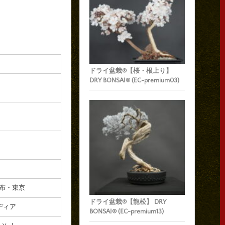
ドライ盆栽®【桜・根上り】
DRY BONSAI® (EC-premium03)
麻布・東京
ドライ盆栽®【龍松】 DRY
メディア
BONSAI® (EC-premium13)