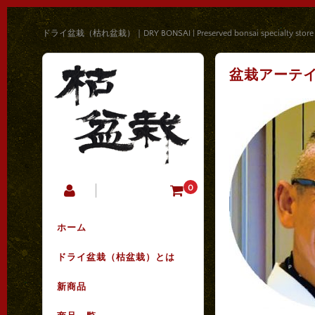
ドライ盆栽（枯れ盆栽）｜DRY BONSAI | Preserved bonsai specialty store
盆栽アーテイスト
0
ホーム
ドライ盆栽（枯盆栽）とは
新商品