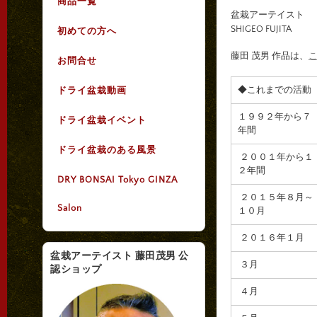
商品一覧
盆栽アーテイスト
SHIGEO FUJITA
初めての方へ
藤田 茂男 作品は、
お問合せ
◆これまでの活動
ドライ盆栽動画
１９９２年から７
ドライ盆栽イベント
年間
ドライ盆栽のある風景
２００１年から１
２年間
DRY BONSAI Tokyo GINZA
２０１５年８月～
Salon
１０月
２０１６年１月
盆栽アーテイスト 藤田茂男 公
３月
認ショップ
４月