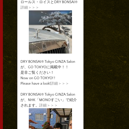
ロールス・ロイスとDRY BONSAI®
詳細＞＞＞
DRY BONSAI® Tokyo GINZA Salon
が、GO TOKYOに掲載中！！
是非ご覧ください！
Now on GO TOKYO! !
Please have a look!
詳細＞＞＞
DRY BONSAI® Tokyo GINZA Salon
が、NHK「MONOすごい」で紹介
されます。
詳細＞＞＞