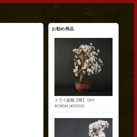
お勧め商品
ドライ盆栽【桜】 DRY
BONSAI (#25103)