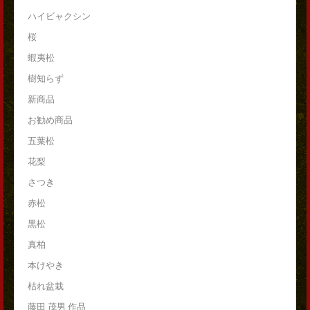
ハイビャクシン
桜
蝦夷松
樹知らず
新商品
お勧め商品
五葉松
花梨
さつき
赤松
黒松
真柏
本けやき
枯れ盆栽
藤田 茂男 作品