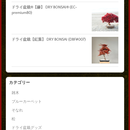
ドライ盆栽®【赫】 DRY BONSAI® (EC-
premium80)
ドライ盆栽【紅葉】 DRY BONSAI (DBF#007)
カテゴリー
雑木
ブルーカーペット
そなれ
松
ドライ盆栽グッズ