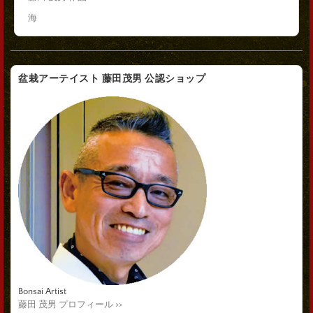
海
盆栽アーテイスト 藤田茂男 公認ショップ
Bonsai Artist
藤田 茂男 プロフィール >>