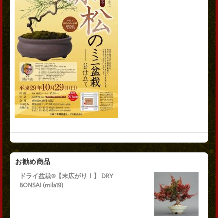
お勧め商品
ドライ盆栽®【末広がりⅠ】 DRY
BONSAI (mila19)