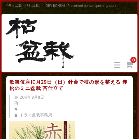
ドライ盆栽（枯れ盆栽）｜DRY BONSAI | Preserved bonsai specialty store
0
歌舞伎座10月29日（日）針金で枝の形を整える 赤
松のミニ盆栽 苔仕立て
2017年9月8日
ドライ盆栽事務局