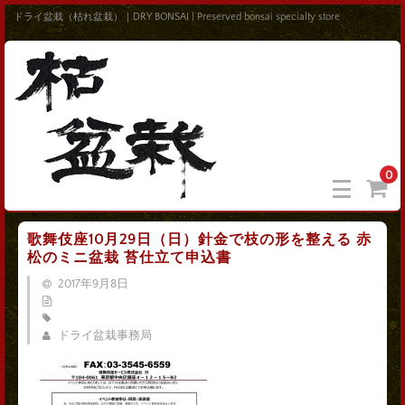
ドライ盆栽（枯れ盆栽）｜DRY BONSAI | Preserved bonsai specialty store
0
歌舞伎座10月29日（日）針金で枝の形を整える 赤
松のミニ盆栽 苔仕立て申込書
2017年9月8日
ドライ盆栽事務局