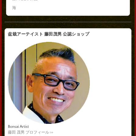
海
盆栽アーテイスト 藤田茂男 公認ショップ
Bonsai Artist
藤田 茂男 プロフィール >>