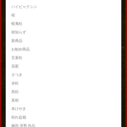
ハイビャクシン
桜
蝦夷松
樹知らず
新商品
お勧め商品
五葉松
花梨
さつき
赤松
黒松
真柏
本けやき
枯れ盆栽
藤田 茂男 作品