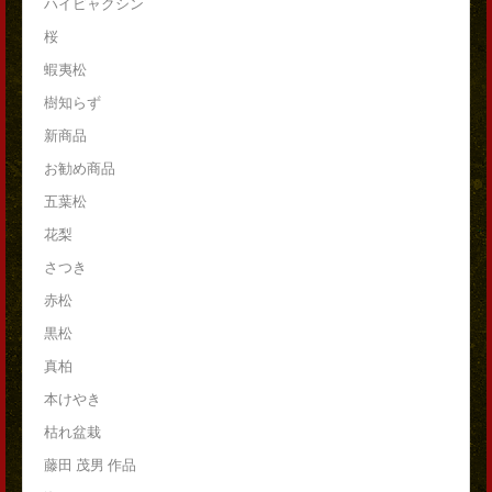
ハイビャクシン
桜
蝦夷松
樹知らず
新商品
お勧め商品
五葉松
花梨
さつき
赤松
黒松
真柏
本けやき
枯れ盆栽
藤田 茂男 作品