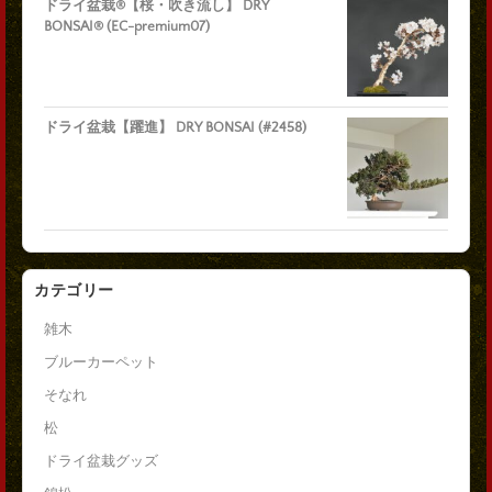
ドライ盆栽®【桜・吹き流し】 DRY
BONSAI® (EC-premium07)
ドライ盆栽【躍進】 DRY BONSAI (#2458)
カテゴリー
雑木
ブルーカーペット
そなれ
松
ドライ盆栽グッズ