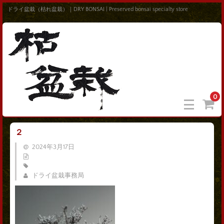
ドライ盆栽（枯れ盆栽）｜DRY BONSAI | Preserved bonsai specialty store
0
２
2024年3月17日
ドライ盆栽事務局