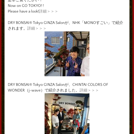
Now on GO TOKYO! !
Please have a look!
詳細＞＞＞
DRY BONSAI® Tokyo GINZA Salonが、NHK「MONOすごい」で紹介
されます。
詳細＞＞＞
DRY BONSAI® Tokyo GINZA Salonが、CHINTAI COLORS OF
WONDER（j-wave）で紹介されました。
詳細＞＞＞