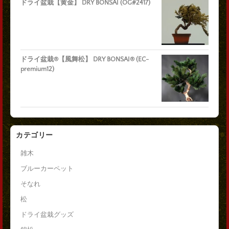
ドライ盆栽【黄金】 DRY BONSAI (OG#2417)
ドライ盆栽®【風舞松】 DRY BONSAI® (EC-
premium12)
カテゴリー
雑木
ブルーカーペット
そなれ
松
ドライ盆栽グッズ