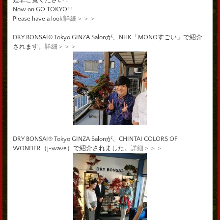
Now on GO TOKYO! !
Please have a look!
詳細＞＞＞
DRY BONSAI® Tokyo GINZA Salonが、NHK「MONOすごい」で紹介
されます。
詳細＞＞＞
DRY BONSAI® Tokyo GINZA Salonが、CHINTAI COLORS OF
WONDER（j-wave）で紹介されました。
詳細＞＞＞