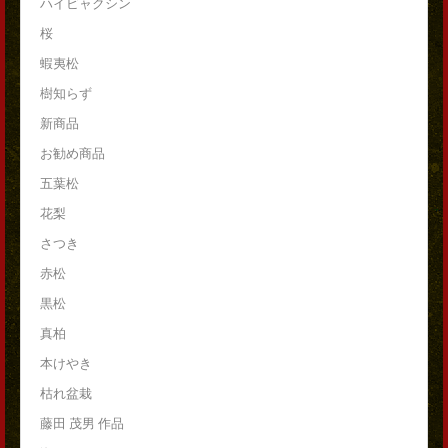
ハイビャクシン
桜
蝦夷松
樹知らず
新商品
お勧め商品
五葉松
花梨
さつき
赤松
黒松
真柏
本けやき
枯れ盆栽
藤田 茂男 作品