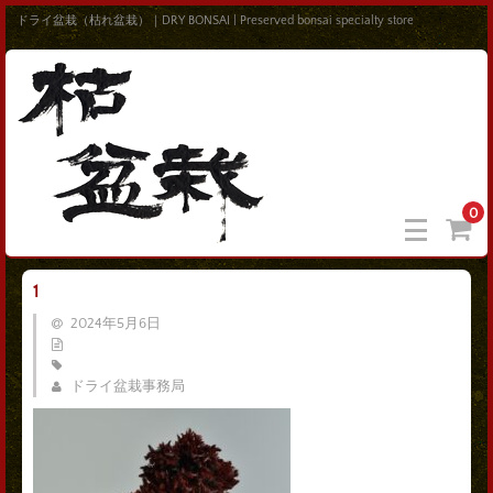
ドライ盆栽（枯れ盆栽）｜DRY BONSAI | Preserved bonsai specialty store
0
1
2024年5月6日
ドライ盆栽事務局