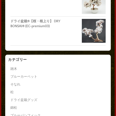
ドライ盆栽®【桜・根上り】 DRY
BONSAI® (EC-premium03)
カテゴリー
雑木
ブルーカーペット
そなれ
松
ドライ盆栽グッズ
錦松
ブルーパシフィック