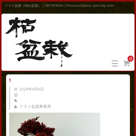
ドライ盆栽（枯れ盆栽）｜DRY BONSAI | Preserved bonsai specialty store
0
1
2024年4月6日
ドライ盆栽事務局