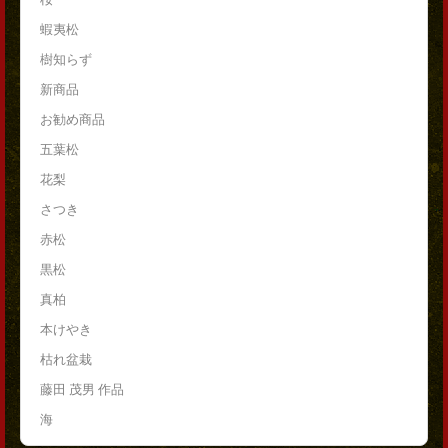
蝦夷松
樹知らず
新商品
お勧め商品
五葉松
花梨
さつき
赤松
黒松
真柏
本けやき
枯れ盆栽
藤田 茂男 作品
海