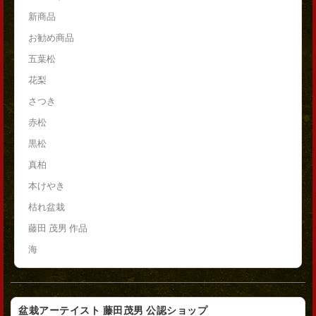
新商品
お勧め商品
五葉松
花梨
さつき
赤松
黒松
真柏
本けやき
枯れ盆栽
藤田 茂男 作品
海
盆栽アーテイスト 藤田茂男 公認ショップ