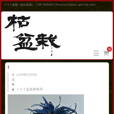
ドライ盆栽（枯れ盆栽）｜DRY BONSAI | Preserved bonsai specialty store
0
1
2024年5月6日
ドライ盆栽事務局