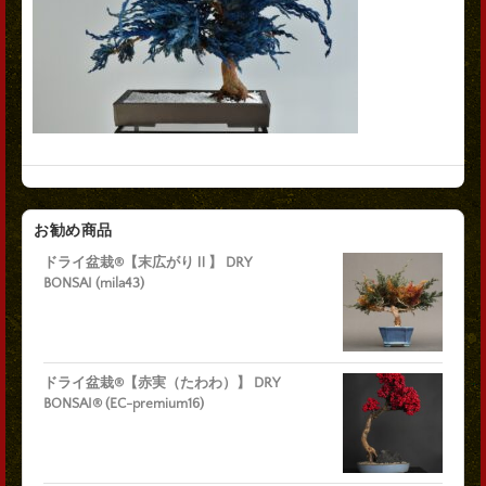
お勧め商品
ドライ盆栽®【末広がりⅡ】 DRY
BONSAI (mila43)
ドライ盆栽®【赤実（たわわ）】 DRY
BONSAI® (EC-premium16)