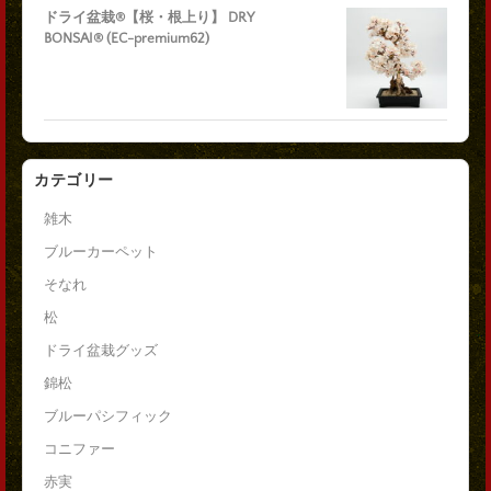
ドライ盆栽®【桜・根上り】 DRY
BONSAI® (EC-premium62)
カテゴリー
雑木
ブルーカーペット
そなれ
松
ドライ盆栽グッズ
錦松
ブルーパシフィック
コニファー
赤実