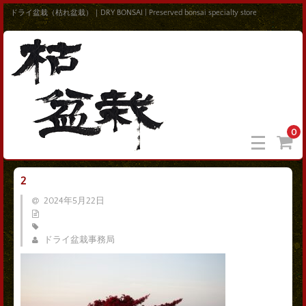
ドライ盆栽（枯れ盆栽）｜DRY BONSAI | Preserved bonsai specialty store
0
2
2024年5月22日
ドライ盆栽事務局