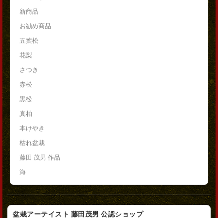
新商品
お勧め商品
五葉松
花梨
さつき
赤松
黒松
真柏
本けやき
枯れ盆栽
藤田 茂男 作品
海
盆栽アーテイスト 藤田茂男 公認ショップ