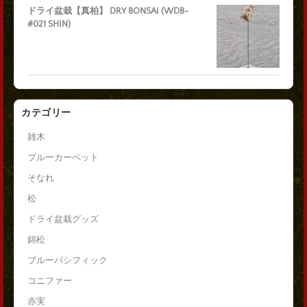
ドライ盆栽【真柏】 DRY BONSAI (WDB-
#021 SHIN)
カテゴリー
雑木
ブルーカーペット
そなれ
松
ドライ盆栽グッズ
錦松
ブルーパシフィック
コニファー
赤実