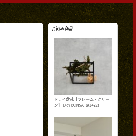
お勧め商品
ドライ盆栽【フレーム・グリー
ン】 DRY BONSAI (#2422)