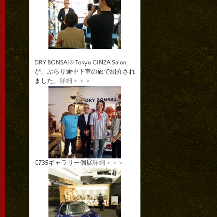
DRY BONSAI® Tokyo GINZA Salon
が、ぶらり途中下車の旅で紹介され
ました。
詳細＞＞＞
G735ギャラリー個展
詳細＞＞＞