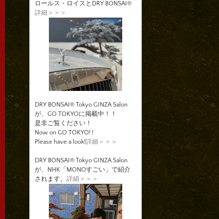
ロールス・ロイスとDRY BONSAI®
詳細＞＞＞
DRY BONSAI® Tokyo GINZA Salon
が、GO TOKYOに掲載中！！
是非ご覧ください！
Now on GO TOKYO! !
Please have a look!
詳細＞＞＞
DRY BONSAI® Tokyo GINZA Salon
が、NHK「MONOすごい」で紹介
されます。
詳細＞＞＞