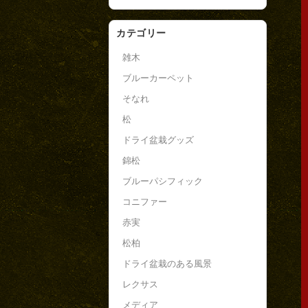
カテゴリー
雑木
ブルーカーペット
そなれ
松
ドライ盆栽グッズ
錦松
ブルーパシフィック
コニファー
赤実
松柏
ドライ盆栽のある風景
レクサス
メディア