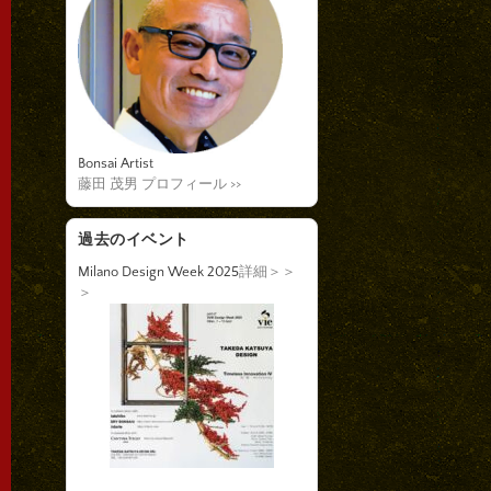
Bonsai Artist
藤田 茂男 プロフィール >>
過去のイベント
Milano Design Week 2025
詳細＞＞
＞