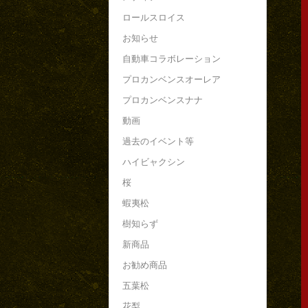
ロールスロイス
お知らせ
自動車コラボレーション
プロカンベンスオーレア
プロカンベンスナナ
動画
過去のイベント等
ハイビャクシン
桜
蝦夷松
樹知らず
新商品
お勧め商品
五葉松
花梨