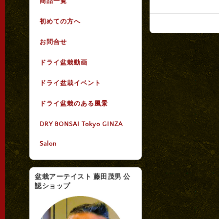
商品一覧
初めての方へ
お問合せ
ドライ盆栽動画
ドライ盆栽イベント
ドライ盆栽のある風景
DRY BONSAI Tokyo GINZA
Salon
盆栽アーテイスト 藤田茂男 公
認ショップ