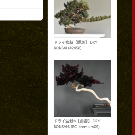
ドライ盆栽【躍進】 DRY
BONSAI (#2458)
ドライ盆栽®【曲雲】 DRY
BONSAI® (EC-premium09)