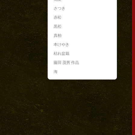
さつき
赤松
黒松
真柏
本けやき
枯れ盆栽
藤田 茂男 作品
海