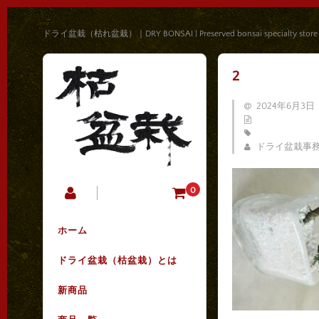
ドライ盆栽（枯れ盆栽）｜DRY BONSAI | Preserved bonsai specialty store
2
2024年6月3日
ドライ盆栽事
0
ホーム
ドライ盆栽（枯盆栽）とは
新商品