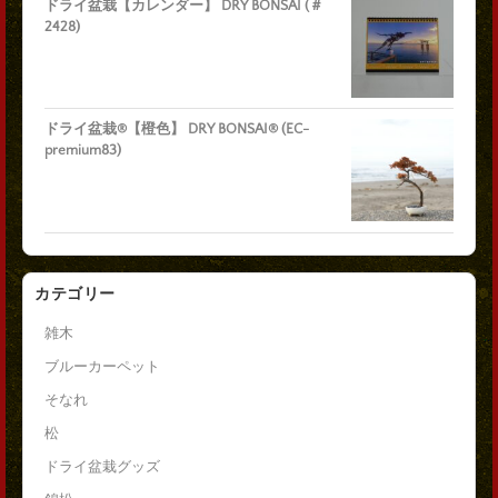
ドライ盆栽【カレンダー】 DRY BONSAI (＃
2428)
ドライ盆栽®【橙色】 DRY BONSAI® (EC-
premium83)
カテゴリー
雑木
ブルーカーペット
そなれ
松
ドライ盆栽グッズ