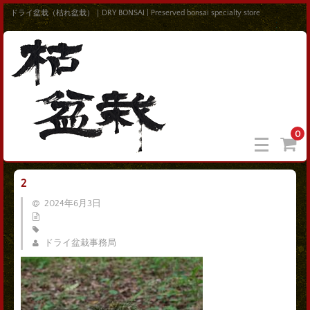
ドライ盆栽（枯れ盆栽）｜DRY BONSAI | Preserved bonsai specialty store
0
2
2024年6月3日
ドライ盆栽事務局