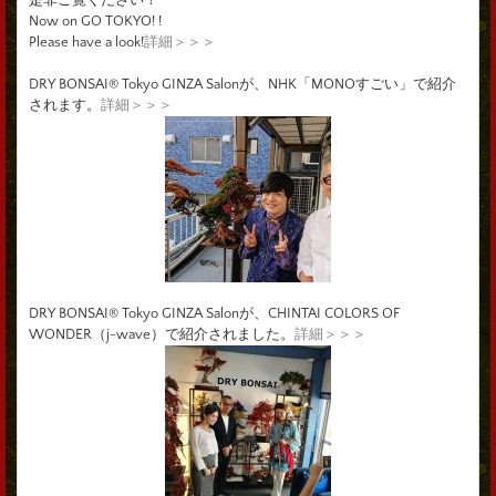
Now on GO TOKYO! !
Please have a look!
詳細＞＞＞
DRY BONSAI® Tokyo GINZA Salonが、NHK「MONOすごい」で紹介
されます。
詳細＞＞＞
DRY BONSAI® Tokyo GINZA Salonが、CHINTAI COLORS OF
WONDER（j-wave）で紹介されました。
詳細＞＞＞