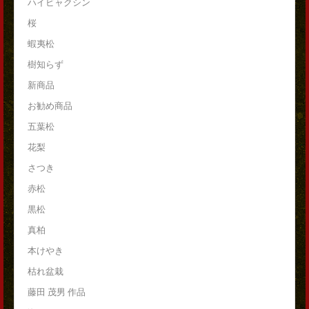
ハイビャクシン
桜
蝦夷松
樹知らず
新商品
お勧め商品
五葉松
花梨
さつき
赤松
黒松
真柏
本けやき
枯れ盆栽
藤田 茂男 作品