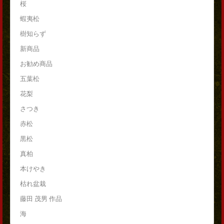
桜
蝦夷松
樹知らず
新商品
お勧め商品
五葉松
花梨
さつき
赤松
黒松
真柏
本けやき
枯れ盆栽
藤田 茂男 作品
海