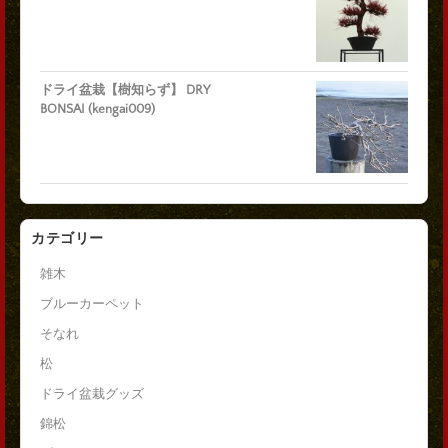
ドライ盆栽【樹知らず】 DRY
BONSAI (kengai009)
カテゴリー
雑木
ブルーカーペット
そなれ
松
ドライ盆栽グッズ
錦松