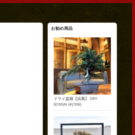
お勧め商品
ドライ盆栽【浜風】 DRY
BONSAI (#2396)