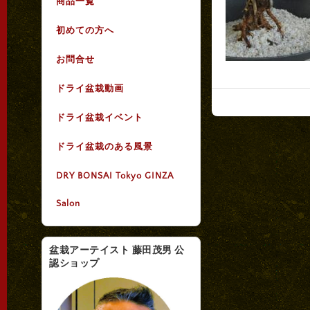
商品一覧
初めての方へ
お問合せ
ドライ盆栽動画
ドライ盆栽イベント
ドライ盆栽のある風景
DRY BONSAI Tokyo GINZA
Salon
盆栽アーテイスト 藤田茂男 公
認ショップ