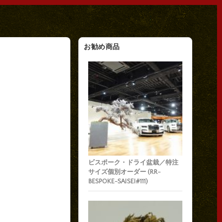
お勧め商品
ビスポーク・ドライ盆栽／特注
サイズ個別オーダー (RR-
BESPOKE-SAISEI#111)