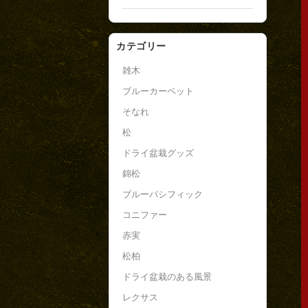
カテゴリー
雑木
ブルーカーペット
そなれ
松
ドライ盆栽グッズ
錦松
ブルーパシフィック
コニファー
赤実
松柏
ドライ盆栽のある風景
レクサス