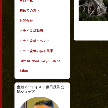
商品一覧
初めての方へ
お問合せ
ドライ盆栽動画
ドライ盆栽イベント
ドライ盆栽のある風景
DRY BONSAI Tokyo GINZA
Salon
盆栽アーテイスト 藤田茂男 公
認ショップ