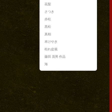
花梨
さつき
赤松
黒松
真柏
本けやき
枯れ盆栽
藤田 茂男 作品
海