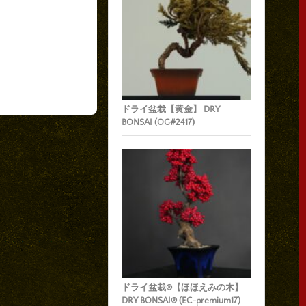
ドライ盆栽【黄金】 DRY
BONSAI (OG#2417)
ドライ盆栽®【ほほえみの木】
DRY BONSAI® (EC-premium17)