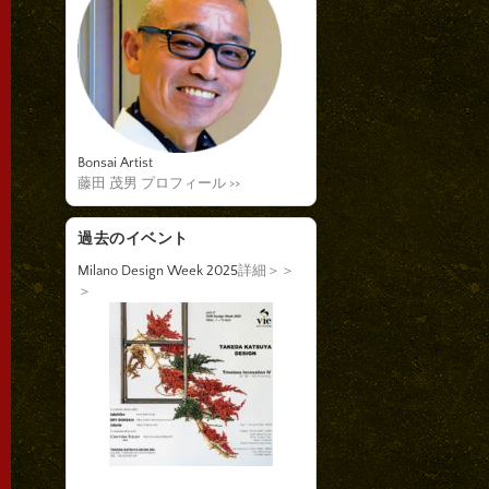
Bonsai Artist
藤田 茂男 プロフィール >>
過去のイベント
Milano Design Week 2025
詳細＞＞
＞