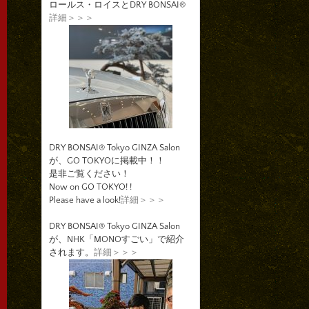
ロールス・ロイスとDRY BONSAI®
詳細＞＞＞
DRY BONSAI® Tokyo GINZA Salon
が、GO TOKYOに掲載中！！
是非ご覧ください！
Now on GO TOKYO! !
Please have a look!
詳細＞＞＞
DRY BONSAI® Tokyo GINZA Salon
が、NHK「MONOすごい」で紹介
されます。
詳細＞＞＞