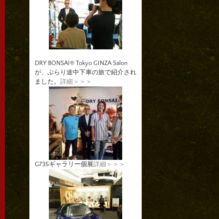
DRY BONSAI® Tokyo GINZA Salon
が、ぶらり途中下車の旅で紹介され
ました。
詳細＞＞＞
G735ギャラリー個展
詳細＞＞＞