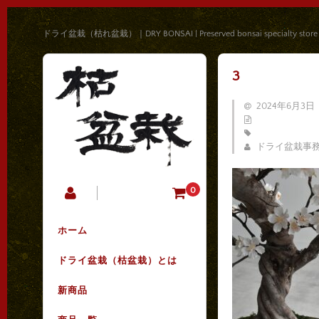
ドライ盆栽（枯れ盆栽）｜DRY BONSAI | Preserved bonsai specialty store
3
2024年6月3日
ドライ盆栽事
0
ホーム
ドライ盆栽（枯盆栽）とは
新商品