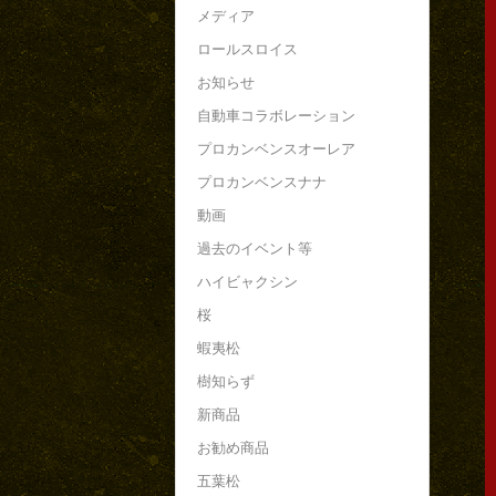
メディア
ロールスロイス
お知らせ
自動車コラボレーション
プロカンベンスオーレア
プロカンベンスナナ
動画
過去のイベント等
ハイビャクシン
桜
蝦夷松
樹知らず
新商品
お勧め商品
五葉松