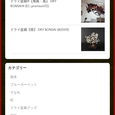
ドライ盆栽®【海風・黒】 DRY
BONSAI® (EC-premium72)
ドライ盆栽【桜】 DRY BONSAI (#25101)
カテゴリー
雑木
ブルーカーペット
そなれ
松
ドライ盆栽グッズ