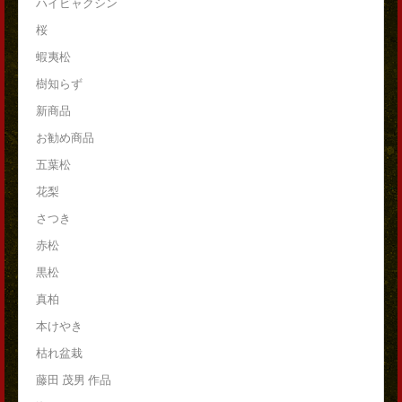
ハイビャクシン
桜
蝦夷松
樹知らず
新商品
お勧め商品
五葉松
花梨
さつき
赤松
黒松
真柏
本けやき
枯れ盆栽
藤田 茂男 作品