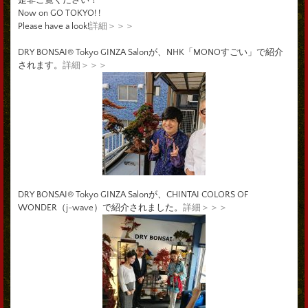
Now on GO TOKYO! !
Please have a look!
詳細＞＞＞
DRY BONSAI® Tokyo GINZA Salonが、NHK「MONOすごい」で紹介
されます。
詳細＞＞＞
DRY BONSAI® Tokyo GINZA Salonが、CHINTAI COLORS OF
WONDER（j-wave）で紹介されました。
詳細＞＞＞