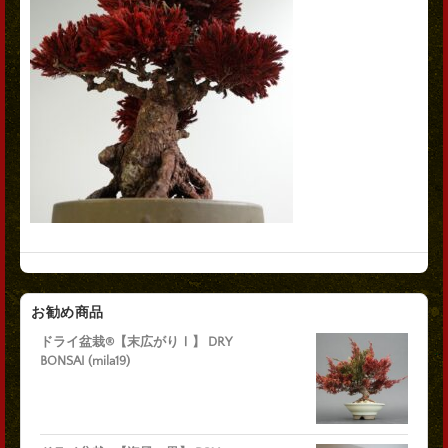
お勧め商品
ドライ盆栽®【末広がりⅠ】 DRY
BONSAI (mila19)