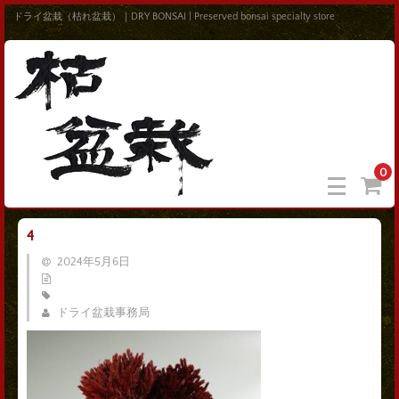
ドライ盆栽（枯れ盆栽）｜DRY BONSAI | Preserved bonsai specialty store
0
4
2024年5月6日
ドライ盆栽事務局