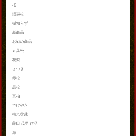
桜
蝦夷松
樹知らず
新商品
お勧め商品
五葉松
花梨
さつき
赤松
黒松
真柏
本けやき
枯れ盆栽
藤田 茂男 作品
海