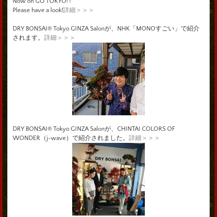
Now on GO TOKYO! !
Please have a look!
詳細＞＞＞
DRY BONSAI® Tokyo GINZA Salonが、NHK「MONOすごい」で紹介
されます。
詳細＞＞＞
DRY BONSAI® Tokyo GINZA Salonが、CHINTAI COLORS OF
WONDER（j-wave）で紹介されました。
詳細＞＞＞