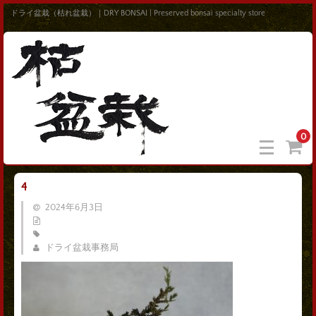
ドライ盆栽（枯れ盆栽）｜DRY BONSAI | Preserved bonsai specialty store
0
4
2024年6月3日
ドライ盆栽事務局