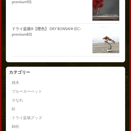
premium10)
ドライ盆栽®【橙色】 DRY BONSAI® (EC-
premium83)
カテゴリー
雑木
ブルーカーペット
そなれ
松
ドライ盆栽グッズ
錦松