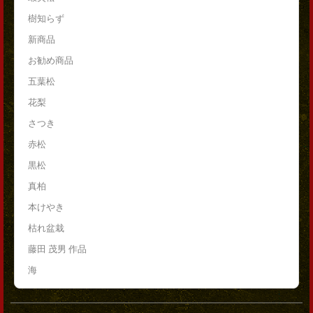
樹知らず
新商品
お勧め商品
五葉松
花梨
さつき
赤松
黒松
真柏
本けやき
枯れ盆栽
藤田 茂男 作品
海