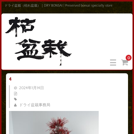
ドライ盆栽（枯れ盆栽）｜DRY BONSAI | Preserved bonsai specialty store
0
4
2024年1月14日
ドライ盆栽事務局