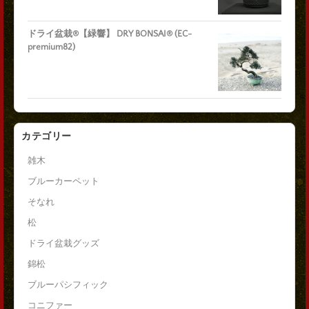
ドライ盆栽®【緑響】 DRY BONSAI® (EC-
premium82)
カテゴリー
雑木
ブルーカーペット
そなれ
松
ドライ盆栽グッズ
錦松
ブルーパシフィック
コニファー