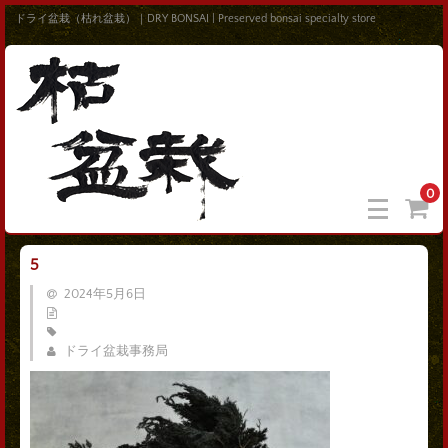
ドライ盆栽（枯れ盆栽）｜DRY BONSAI | Preserved bonsai specialty store
0
5
2024年5月6日
ドライ盆栽事務局