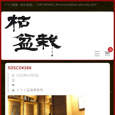
ドライ盆栽（枯れ盆栽）｜DRY BONSAI | Preserved bonsai specialty store
0
5DSC04366
2023年12月11日
ドライ盆栽事務局