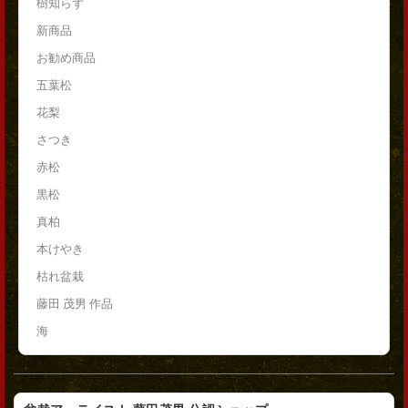
樹知らず
新商品
お勧め商品
五葉松
花梨
さつき
赤松
黒松
真柏
本けやき
枯れ盆栽
藤田 茂男 作品
海