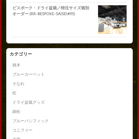
ビスポーク・ドライ盆栽／特注サイズ個別
オーダー (RR-BESPOKE-SAISEI#111)
カテゴリー
雑木
ブルーカーペット
そなれ
松
ドライ盆栽グッズ
錦松
ブルーパシフィック
コニファー