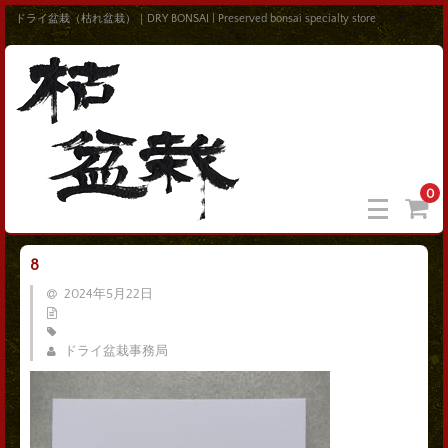
ドライ盆栽（枯れ盆栽）｜DRY BONSAI | Preserved bonsai specialty store
0
8
2024年5月22日
ドライ盆栽事務局