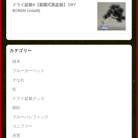
ドライ盆栽®【庭園式黒盆栽】 DRY
BONSAI (mila16)
カテゴリー
雑木
ブルーカーペット
そなれ
松
ドライ盆栽グッズ
錦松
ブルーパシフィック
コニファー
赤実