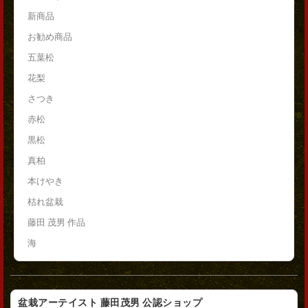
新商品
お勧め商品
五葉松
花梨
さつき
赤松
黒松
真柏
本けやき
枯れ盆栽
藤田 茂男 作品
海
盆栽アーテイスト 藤田茂男 公認ショップ