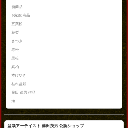
新商品
お勧め商品
五葉松
花梨
さつき
赤松
黒松
真柏
本けやき
枯れ盆栽
藤田 茂男 作品
海
盆栽アーテイスト 藤田茂男 公認ショップ