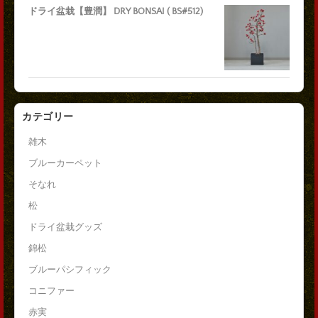
ドライ盆栽【豊潤】 DRY BONSAI ( BS#512)
カテゴリー
雑木
ブルーカーペット
そなれ
松
ドライ盆栽グッズ
錦松
ブルーパシフィック
コニファー
赤実