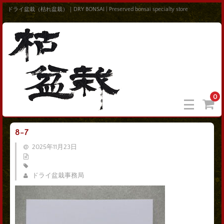
ドライ盆栽（枯れ盆栽）｜DRY BONSAI | Preserved bonsai specialty store
0
8-7
2025年11月23日
ドライ盆栽事務局