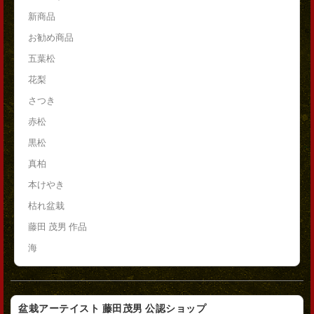
新商品
お勧め商品
五葉松
花梨
さつき
赤松
黒松
真柏
本けやき
枯れ盆栽
藤田 茂男 作品
海
盆栽アーテイスト 藤田茂男 公認ショップ