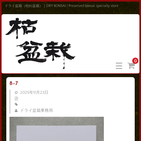
ドライ盆栽（枯れ盆栽）｜DRY BONSAI | Preserved bonsai specialty store
0
8-7
2025年11月23日
ドライ盆栽事務局