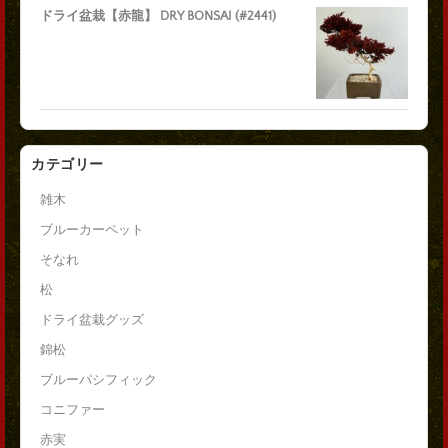
ドライ盆栽【赤龍】 DRY BONSAI (#2441)
カテゴリー
雑木
ブルーカーペット
そなれ
松
ドライ盆栽グッズ
錦松
ブルーパシフィック
コニファー
赤実