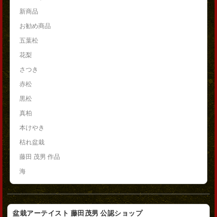
新商品
お勧め商品
五葉松
花梨
さつき
赤松
黒松
真柏
本けやき
枯れ盆栽
藤田 茂男 作品
海
盆栽アーテイスト 藤田茂男 公認ショップ