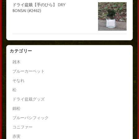
ドライ盆栽【手のひら】 DRY
BONSAI (#2462)
カテゴリー
雑木
ブルーカーペット
そなれ
松
ドライ盆栽グッズ
錦松
ブルーパシフィック
コニファー
赤実