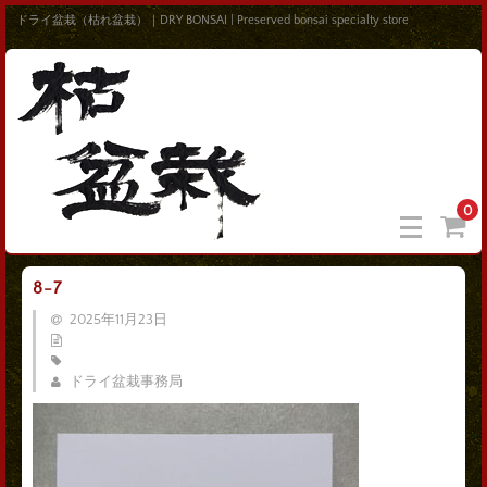
ドライ盆栽（枯れ盆栽）｜DRY BONSAI | Preserved bonsai specialty store
0
8-7
2025年11月23日
ドライ盆栽事務局