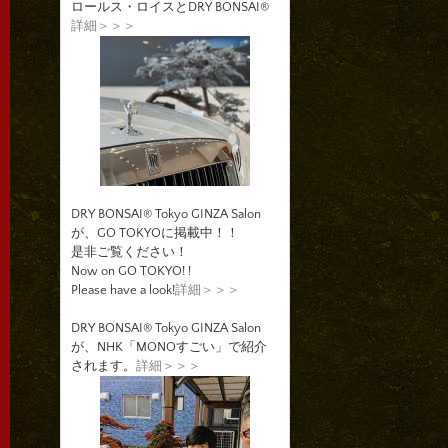
ロールス・ロイスとDRY BONSAI®
詳細＞＞＞
DRY BONSAI® Tokyo GINZA Salon
が、GO TOKYOに掲載中！！
是非ご覧ください！
Now on GO TOKYO! !
Please have a look!
詳細＞＞＞
DRY BONSAI® Tokyo GINZA Salon
が、NHK「MONOすごい」で紹介
されます。
詳細＞＞＞