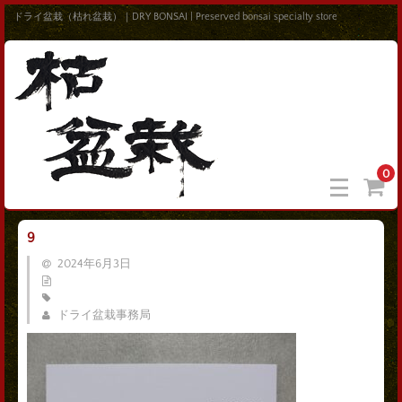
ドライ盆栽（枯れ盆栽）｜DRY BONSAI | Preserved bonsai specialty store
0
9
2024年6月3日
ドライ盆栽事務局