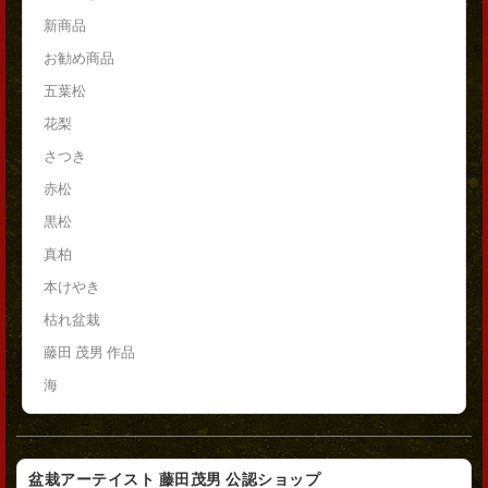
新商品
お勧め商品
五葉松
花梨
さつき
赤松
黒松
真柏
本けやき
枯れ盆栽
藤田 茂男 作品
海
盆栽アーテイスト 藤田茂男 公認ショップ