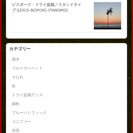
ビスポーク・ドライ盆栽／スタンドタイ
プ (LEXUS-BESPOKE-STAND#112)
カテゴリー
雑木
ブルーカーペット
そなれ
松
ドライ盆栽グッズ
錦松
ブルーパシフィック
コニファー
赤実