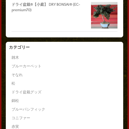
ドライ盆栽®【小庭】 DRY BONSAI® (EC-
premium70)
カテゴリー
雑木
ブルーカーペット
そなれ
松
ドライ盆栽グッズ
錦松
ブルーパシフィック
コニファー
赤実