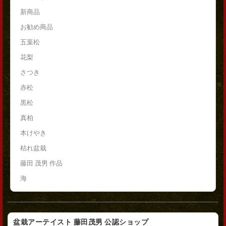
新商品
お勧め商品
五葉松
花梨
さつき
赤松
黒松
真柏
本けやき
枯れ盆栽
藤田 茂男 作品
海
盆栽アーテイスト 藤田茂男 公認ショップ