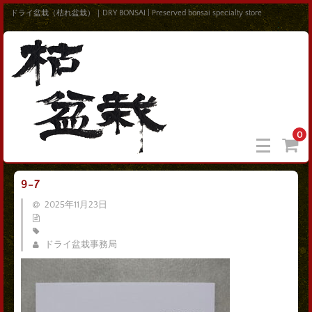
ドライ盆栽（枯れ盆栽）｜DRY BONSAI | Preserved bonsai specialty store
0
9-7
2025年11月23日
ドライ盆栽事務局