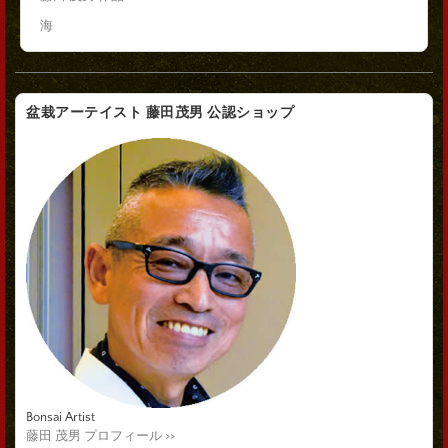
海
盆栽アーテイスト 藤田茂男 公認ショップ
Bonsai Artist
藤田 茂男 プロフィール >>