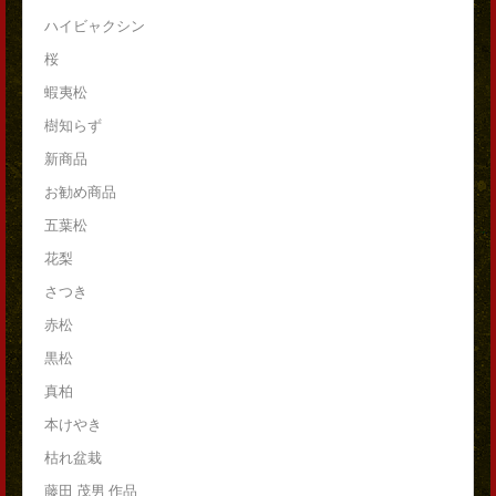
ハイビャクシン
桜
蝦夷松
樹知らず
新商品
お勧め商品
五葉松
花梨
さつき
赤松
黒松
真柏
本けやき
枯れ盆栽
藤田 茂男 作品