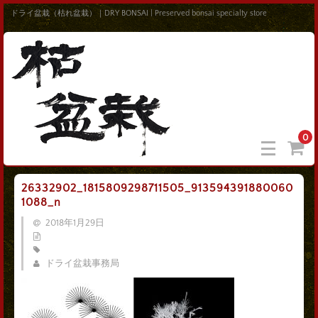
ドライ盆栽（枯れ盆栽）｜DRY BONSAI | Preserved bonsai specialty store
0
26332902_1815809298711505_913594391880060
1088_n
2018年1月29日
ドライ盆栽事務局