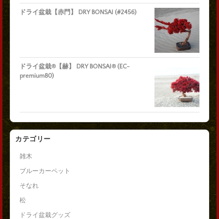
ドライ盆栽【赤門】 DRY BONSAI (#2456)
ドライ盆栽®【赫】 DRY BONSAI® (EC-
premium80)
カテゴリー
雑木
ブルーカーペット
そなれ
松
ドライ盆栽グッズ