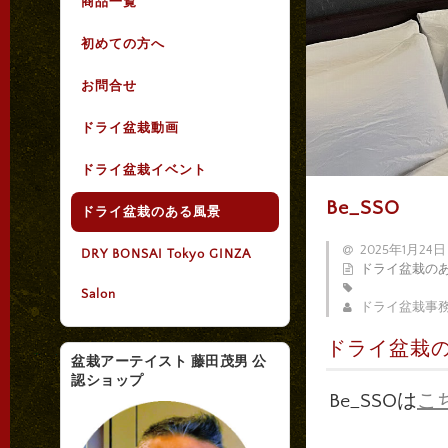
商品一覧
初めての方へ
お問合せ
ドライ盆栽動画
ドライ盆栽イベント
Be_SSO
ドライ盆栽のある風景
2025年1月24日
DRY BONSAI Tokyo GINZA
ドライ盆栽の
Salon
ドライ盆栽事
ドライ盆栽のあ
盆栽アーテイスト 藤田茂男 公
認ショップ
Be_SSOは
こ