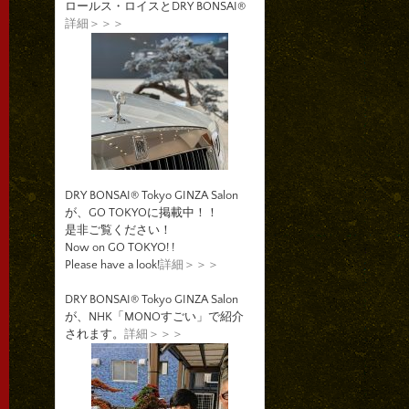
ロールス・ロイスとDRY BONSAI®
詳細＞＞＞
DRY BONSAI® Tokyo GINZA Salon
が、GO TOKYOに掲載中！！
是非ご覧ください！
Now on GO TOKYO! !
Please have a look!
詳細＞＞＞
DRY BONSAI® Tokyo GINZA Salon
が、NHK「MONOすごい」で紹介
されます。
詳細＞＞＞