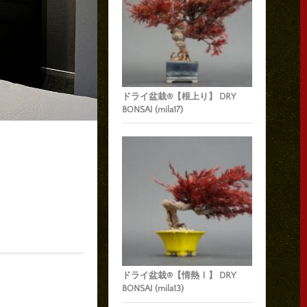
ドライ盆栽®【根上り】 DRY
BONSAI (mila17)
ドライ盆栽®【情熱Ⅰ】 DRY
BONSAI (mila13)