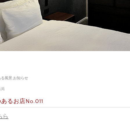
ある風景
,
お知らせ
務局
るお店No.011
ちら