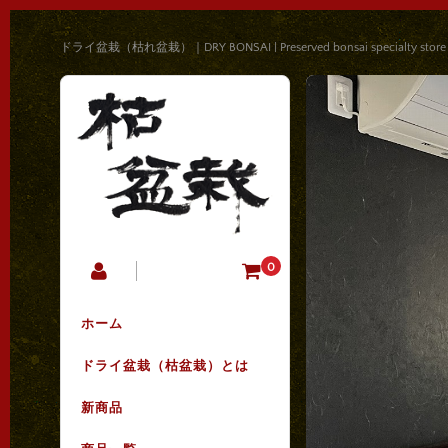
ドライ盆栽（枯れ盆栽）｜DRY BONSAI | Preserved bonsai specialty store
0
ホーム
ドライ盆栽（枯盆栽）とは
新商品