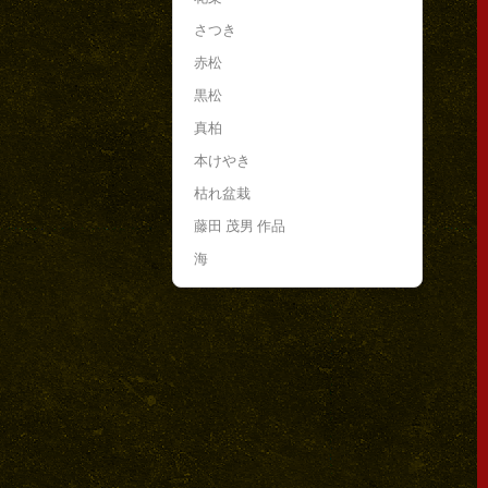
さつき
赤松
黒松
真柏
本けやき
枯れ盆栽
藤田 茂男 作品
海