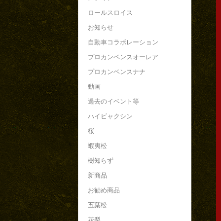
ロールスロイス
お知らせ
自動車コラボレーション
プロカンベンスオーレア
プロカンベンスナナ
動画
過去のイベント等
ハイビャクシン
桜
蝦夷松
樹知らず
新商品
お勧め商品
五葉松
花梨