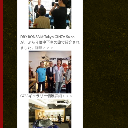
DRY BONSAI® Tokyo GINZA Salon
が、ぶらり途中下車の旅で紹介され
ました。
詳細＞＞＞
G735ギャラリー個展
詳細＞＞＞