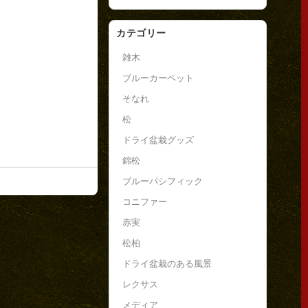
カテゴリー
雑木
ブルーカーペット
そなれ
松
ドライ盆栽グッズ
錦松
ブルーパシフィック
コニファー
赤実
松柏
ドライ盆栽のある風景
レクサス
メディア