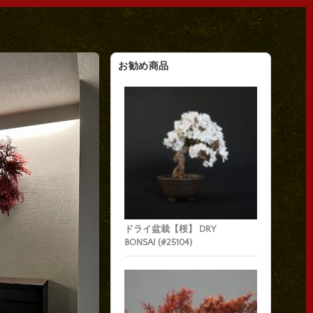
お勧め商品
ドライ盆栽【桜】 DRY
BONSAI (#25104)