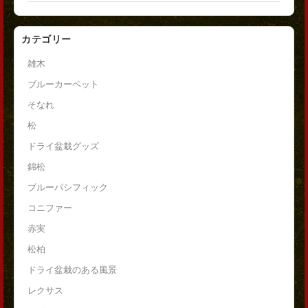
カテゴリー
雑木
ブルーカーペット
そなれ
松
ドライ盆栽グッズ
錦松
ブルーパシフィック
コニファー
赤実
松柏
ドライ盆栽のある風景
レクサス