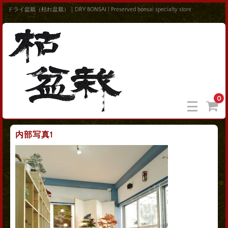
ドライ盆栽（枯れ盆栽）｜DRY BONSAI | Preserved bonsai specialty store
0
内部写真1