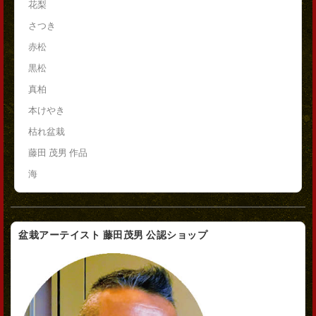
花梨
さつき
赤松
黒松
真柏
本けやき
枯れ盆栽
藤田 茂男 作品
海
盆栽アーテイスト 藤田茂男 公認ショップ