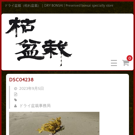
ドライ盆栽（枯れ盆栽）｜DRY BONSAI | Preserved bonsai specialty store
0
DSC04238
2023年9月5日
ドライ盆栽事務局