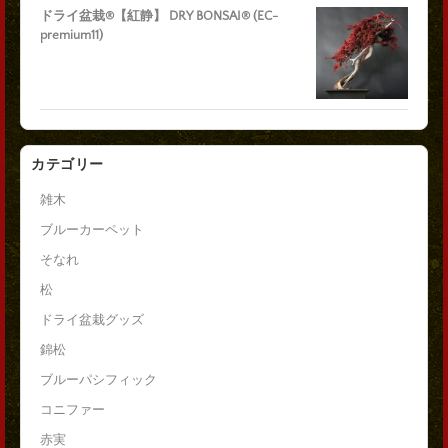
ドライ盆栽®【紅静】 DRY BONSAI® (EC-
premium11)
カテゴリー
雑木
ブルーカーペット
そなれ
松
ドライ盆栽グッズ
錦松
ブルーパシフィック
コニファー
赤実