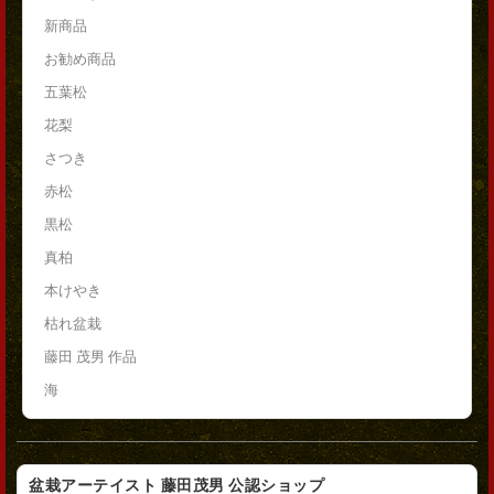
新商品
お勧め商品
五葉松
花梨
さつき
赤松
黒松
真柏
本けやき
枯れ盆栽
藤田 茂男 作品
海
盆栽アーテイスト 藤田茂男 公認ショップ