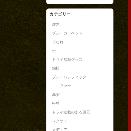
カテゴリー
雑木
ブルーカーペット
そなれ
松
ドライ盆栽グッズ
錦松
ブルーパシフィック
コニファー
赤実
松柏
ドライ盆栽のある風景
レクサス
メディア