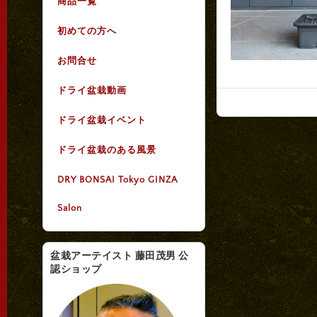
商品一覧
初めての方へ
お問合せ
ドライ盆栽動画
ドライ盆栽イベント
ドライ盆栽のある風景
DRY BONSAI Tokyo GINZA
Salon
盆栽アーテイスト 藤田茂男 公
認ショップ