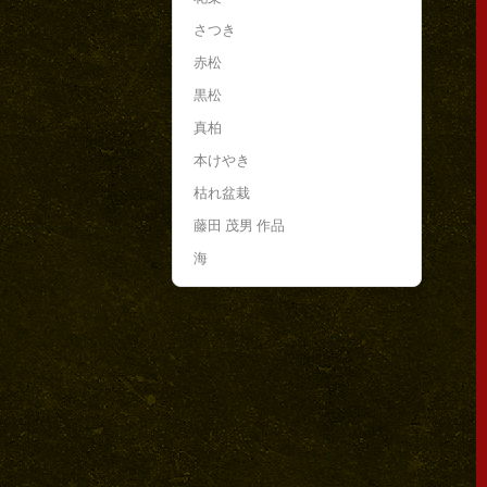
さつき
赤松
黒松
真柏
本けやき
枯れ盆栽
藤田 茂男 作品
海