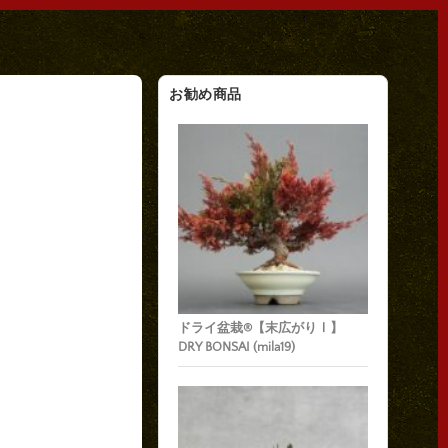
お勧め商品
ドライ盆栽®【末広がりⅠ】
DRY BONSAI (mila19)