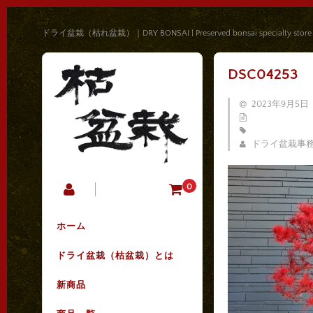
ドライ盆栽（枯れ盆栽）｜DRY BONSAI | Preserved bonsai specialty store
DSC04253
2023年9月5日
ドライ盆栽事
0
ホーム
ドライ盆栽（枯盆栽）とは
新商品