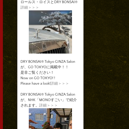
ロールス・ロイスとDRY BONSAI®
詳細＞＞＞
DRY BONSAI® Tokyo GINZA Salon
が、GO TOKYOに掲載中！！
是非ご覧ください！
Now on GO TOKYO! !
Please have a look!
詳細＞＞＞
DRY BONSAI® Tokyo GINZA Salon
が、NHK「MONOすごい」で紹介
されます。
詳細＞＞＞