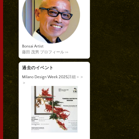
Bonsai Artist
藤田 茂男 プロフィール >>
過去のイベント
Milano Design Week 2025
詳細＞＞
＞