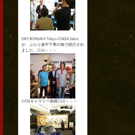
DRY BONSAI® Tokyo GINZA Salon
が、ぶらり途中下車の旅で紹介され
ました。
詳細＞＞＞
G735ギャラリー個展
詳細＞＞＞