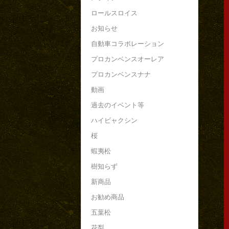
ロールスロイス
お知らせ
自動車コラボレーション
プロカンベンスオーレア
プロカンベンスナナ
動画
過去のイベント等
ハイビャクシン
桜
蝦夷松
樹知らず
新商品
お勧め商品
五葉松
花梨