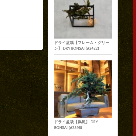
ドライ盆栽【フレーム・グリー
ン】 DRY BONSAI (#2422)
ドライ盆栽【浜風】 DRY
BONSAI (#2396)