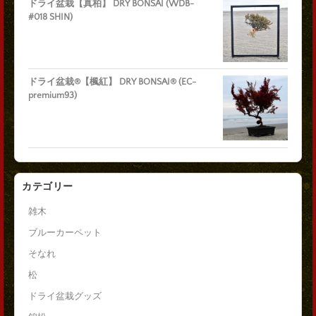
ドライ盆栽【真柏】 DRY BONSAI (WDB-
#018 SHIN)
ドライ盆栽®【楓紅】 DRY BONSAI® (EC-
premium93)
カテゴリー
雑木
ブルーカーペット
そなれ
松
ドライ盆栽グッズ