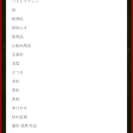
ハイビャクシン
桜
蝦夷松
樹知らず
新商品
お勧め商品
五葉松
花梨
さつき
赤松
黒松
真柏
本けやき
枯れ盆栽
藤田 茂男 作品