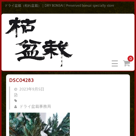
ドライ盆栽（枯れ盆栽）｜DRY BONSAI | Preserved bonsai specialty store
0
DSC04283
2023年9月5日
ドライ盆栽事務局