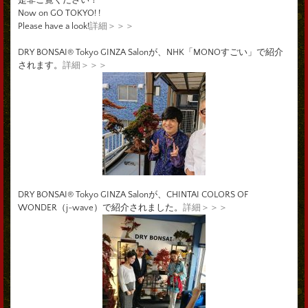
Now on GO TOKYO! !
Please have a look!
詳細＞＞＞
DRY BONSAI® Tokyo GINZA Salonが、NHK「MONOすごい」で紹介
されます。
詳細＞＞＞
DRY BONSAI® Tokyo GINZA Salonが、CHINTAI COLORS OF
WONDER（j-wave）で紹介されました。
詳細＞＞＞