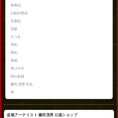
新商品
お勧め商品
五葉松
花梨
さつき
赤松
黒松
真柏
本けやき
枯れ盆栽
藤田 茂男 作品
海
盆栽アーテイスト 藤田茂男 公認ショップ