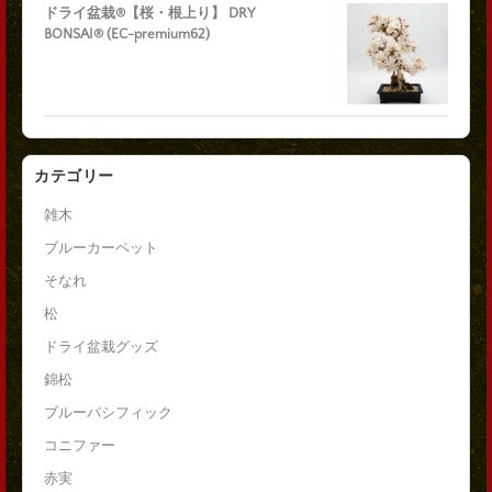
ドライ盆栽®【桜・根上り】 DRY
BONSAI® (EC-premium62)
カテゴリー
雑木
ブルーカーペット
そなれ
松
ドライ盆栽グッズ
錦松
ブルーパシフィック
コニファー
赤実