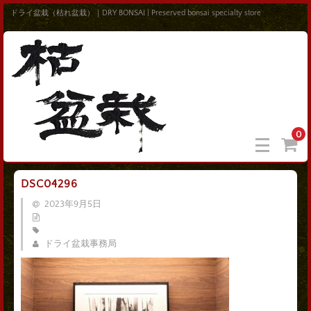
ドライ盆栽（枯れ盆栽）｜DRY BONSAI | Preserved bonsai specialty store
0
DSC04296
2023年9月5日
ドライ盆栽事務局