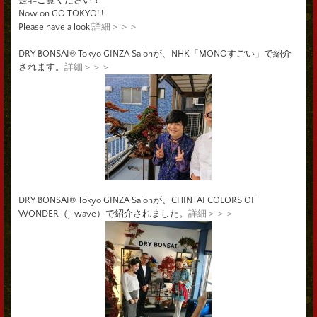
Now on GO TOKYO! !
Please have a look!
詳細＞＞＞
DRY BONSAI® Tokyo GINZA Salonが、NHK「MONOすごい」で紹介
されます。
詳細＞＞＞
DRY BONSAI® Tokyo GINZA Salonが、CHINTAI COLORS OF
WONDER（j-wave）で紹介されました。
詳細＞＞＞