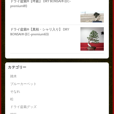
ドライ盆栽®【坪庭】 DRY BONSAI® (EC-
premium81)
ドライ盆栽®【真柏・シャリ入り】 DRY
BONSAI® (EC-premium63)
カテゴリー
雑木
ブルーカーペット
そなれ
松
ドライ盆栽グッズ