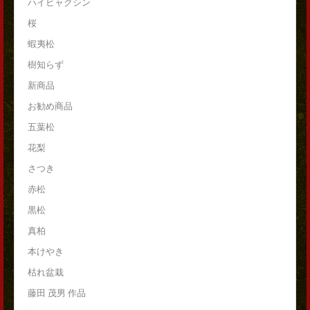
ハイビャクシン
桜
蝦夷松
樹知らず
新商品
お勧め商品
五葉松
花梨
さつき
赤松
黒松
真柏
本けやき
枯れ盆栽
藤田 茂男 作品