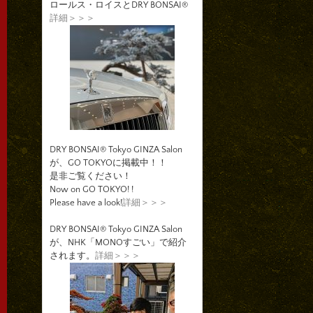
ロールス・ロイスとDRY BONSAI®
詳細＞＞＞
DRY BONSAI® Tokyo GINZA Salon
が、GO TOKYOに掲載中！！
是非ご覧ください！
Now on GO TOKYO! !
Please have a look!
詳細＞＞＞
DRY BONSAI® Tokyo GINZA Salon
が、NHK「MONOすごい」で紹介
されます。
詳細＞＞＞