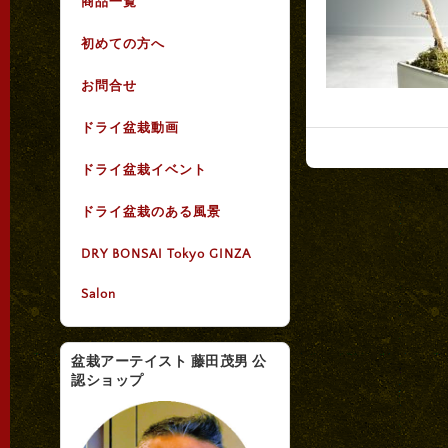
商品一覧
初めての方へ
お問合せ
ドライ盆栽動画
ドライ盆栽イベント
ドライ盆栽のある風景
DRY BONSAI Tokyo GINZA
Salon
盆栽アーテイスト 藤田茂男 公
認ショップ